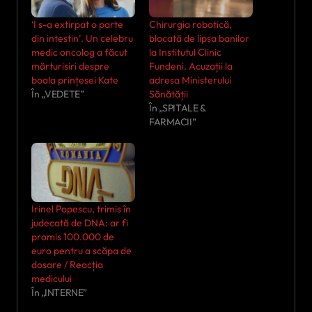
‘I s-a extirpat o parte
Chirurgia robotică,
din intestin’. Un celebru
blocată de lipsa banilor
medic oncolog a făcut
la Institutul Clinic
mărturisiri despre
Fundeni. Acuzații la
boala prințesei Kate
adresa Ministerului
În „VEDETE”
Sănătății
În „SPITALE &
FARMACII”
Irinel Popescu, trimis în
judecată de DNA: ar fi
promis 100.000 de
euro pentru a scăpa de
dosare / Reacția
medicului
În „INTERNE”