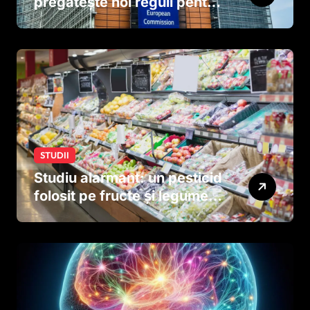
pregătește noi reguli pentru
tutun și țigările electronice
STUDII
Studiu alarmant: un pesticid
folosit pe fructe și legume
ar putea afecta dezvoltarea
creierului copiilor încă
dinainte de naștere