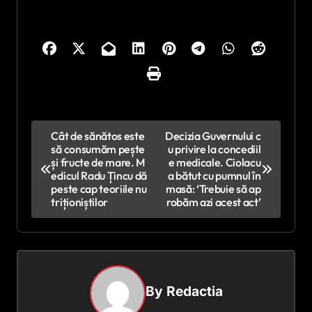
N
Cât de sănătos este
Decizia Guvernului c
să consumăm pește
u privire la concediil
a
și fructe de mare. M
e medicale. Ciolacu
v
edicul Radu Țincu dă
a bătut cu pumnul în
peste cap teoriile nu
masă: ‘Trebuie să ap
i
triționiștilor
robăm azi acest act’
g
a
r
e
By
Redactia