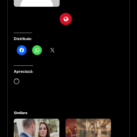
Distribuie:
Apreciază:
Încarc...
Similare