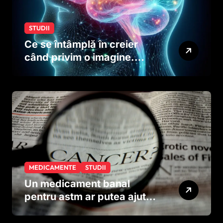
STUDII
Ce se întâmplă în creier
când privim o imagine.
Studiul care explică rolul
neuronilor
MEDICAMENTE
STUDII
Un medicament banal
pentru astm ar putea ajuta
în lupta împotriva
cancerului agresiv