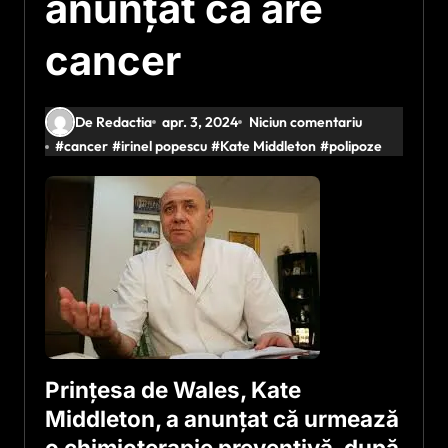
anunțat că are
cancer
De Redactia
apr. 3, 2024
Niciun comentariu
#
cancer
#
irinel popescu
#
Kate Middleton
#
polipoze
Prințesa de Wales, Kate
Middleton, a anunțat că urmează
o chimioterapie preventivă, după