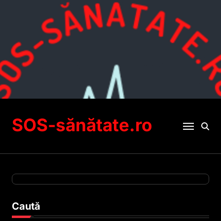
Sari
la
conținut
SOS-sănătate.ro
Caută