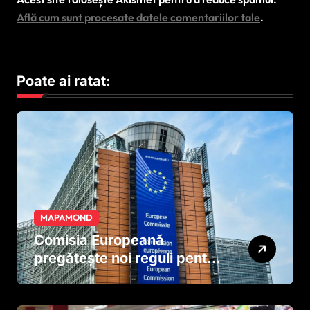
Află cum sunt procesate datele comentariilor tale
.
Poate ai ratat:
MAPAMOND
Comisia Europeană
pregătește noi reguli pentru
tutun și țigările electronice