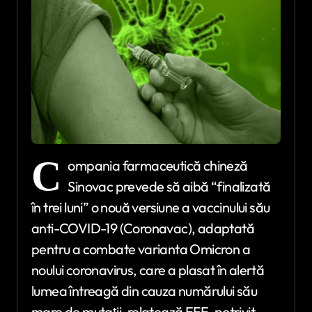
C
ompania farmaceutică chineză
Sinovac prevede să aibă “finalizată
în trei luni” o nouă versiune a vaccinului său
anti-COVID-19 (Coronavac), adaptată
pentru a combate varianta Omicron a
noului coronavirus, care a plasat în alertă
lumea întreagă din cauza numărului său
mare de mutaţii, relatează EFE, potrivit