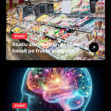
STUDII
Studiu alarmant: un pesticid
folosit pe fructe și legume
ar putea afecta dezvoltarea
creierului copiilor încă
dinainte de naștere
STUDII