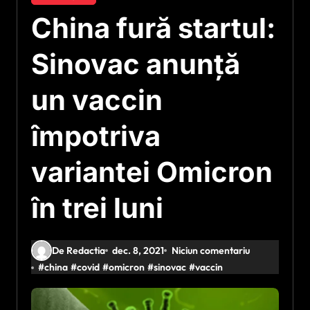
China fură startul:
Sinovac anunță
un vaccin
împotriva
variantei Omicron
în trei luni
De Redactia
dec. 8, 2021
Niciun comentariu
#
china
#
covid
#
omicron
#
sinovac
#
vaccin