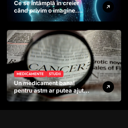
Ce se întâmplă în creier
când privim o imagine.
Studiul care explică rolul
neuronilor
MEDICAMENTE
STUDII
Un medicament banal
pentru astm ar putea ajuta
în lupta împotriva
cancerului agresiv