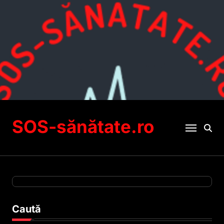
Sari
la
conținut
SOS-sănătate.ro
Caută