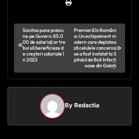
N
Sanitas pune presiu
Premieră în Români
ne pe Guvern: 85.0
a: Un echipament m
a
00 de salariaţi ar tre
odern care depistea
v
bui să beneficieze d
ză celulele canceroa
e creşteri salariale î
se a fost instalat la S
i
n 2022
pitalul de Boli Infecți
oase din Galați
g
a
r
e
By
Redactia
î
n
a