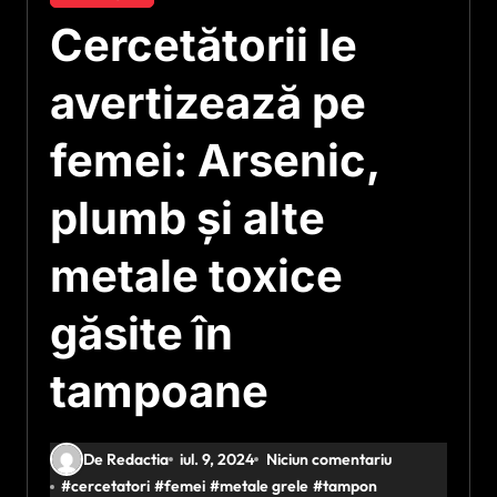
Cercetătorii le
avertizează pe
femei: Arsenic,
plumb și alte
metale toxice
găsite în
tampoane
De Redactia
iul. 9, 2024
Niciun comentariu
#
cercetatori
#
femei
#
metale grele
#
tampon