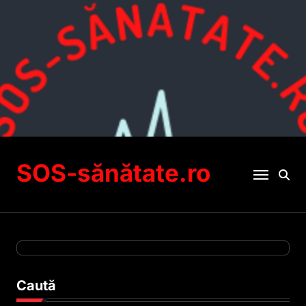
Sari
la
conținut
SOS-sănătate.ro
Caută