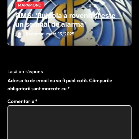
MAPAMOND
OMS: ‘Rujeola a revenit și este
un semnal de alarmă’
Redactia
mart. 13, 2025
Lasă un răspuns
Adresa ta de email nu va fi publicată.
Câmpurile
obligatorii sunt marcate cu
*
Comentariu
*