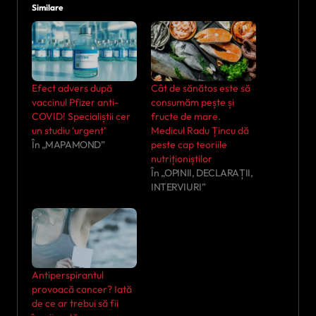
Similare
Efect advers după
Cât de sănătos este să
vaccinul Pfizer anti-
consumăm pește și
COVID! Specialiștii cer
fructe de mare.
un studiu ‘urgent’
Medicul Radu Țincu dă
În „MAPAMOND”
peste cap teoriile
nutriționiștilor
În „OPINII, DECLARAȚII,
INTERVIURI”
Antiperspirantul
provoacă cancer? Iată
de ce ar trebui să fii