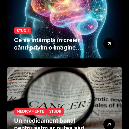
STUDII
Ce se întâmplă în creier
când privim o imagine.
Studiul care explică rolul
neuronilor
MEDICAMENTE
STUDII
Un medicament banal
pentru astm ar putea ajuta