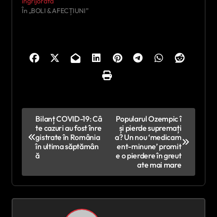
îngrijorată
În „BOLI & AFECȚIUNI”
N
Bilanț COVID-19: Câ
Popularul Ozempic î
te cazuri au fost înre
și pierde supremați
a
gistrate în România
a? Un nou ‘medicam
v
în ultima săptămân
ent-minune’ promit
ă
e o pierdere în greut
i
ate mai mare
g
a
r