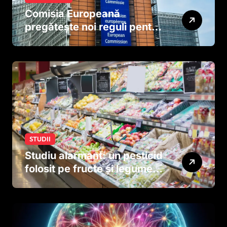
Comisia Europeană
pregătește noi reguli pentru
tutun și țigările electronice
STUDII
Studiu alarmant: un pesticid
folosit pe fructe și legume
ar putea afecta dezvoltarea
creierului copiilor încă
dinainte de naștere