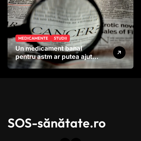
MEDICAMENTE
STUDII
Un medicament banal
pentru astm ar putea ajuta
în lupta împotriva
cancerului agresiv
SOS-sănătate.ro