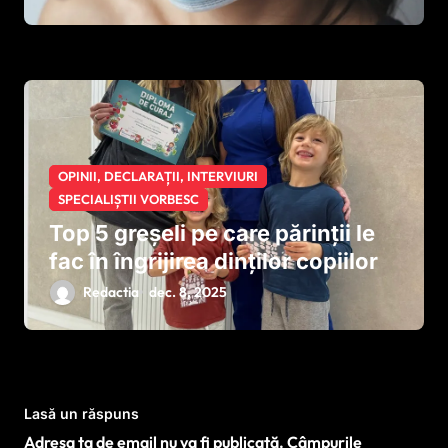
vârstnici. Nu este „botniță”, este
protecție
OPINII, DECLARAȚII, INTERVIURI
SPECIALIȘTII VORBESC
Top 5 greșeli pe care părinții le
fac în îngrijirea dinților copiilor
Redactia
dec. 8, 2025
Lasă un răspuns
Adresa ta de email nu va fi publicată.
Câmpurile