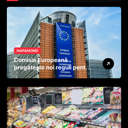
MAPAMOND
Comisia Europeană
pregătește noi reguli pentru
tutun și țigările electronice