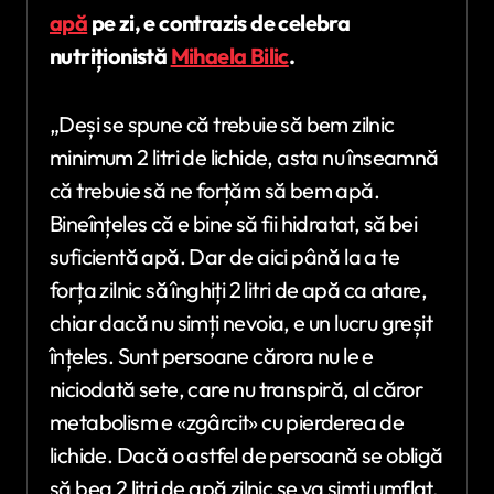
apă
pe zi, e contrazis de celebra
nutriționistă
Mihaela Bilic
.
„Deși se spune că trebuie să bem zilnic
minimum 2 litri de lichide, asta nu înseamnă
că trebuie să ne forțăm să bem apă.
Bineînțeles că e bine să fii hidratat, să bei
suficientă apă. Dar de aici până la a te
forța zilnic să înghiți 2 litri de apă ca atare,
chiar dacă nu simți nevoia, e un lucru greșit
înțeles. Sunt persoane cărora nu le e
niciodată sete, care nu transpiră, al căror
metabolism e «zgârcit» cu pierderea de
lichide. Dacă o astfel de persoană se obligă
să bea 2 litri de apă zilnic se va simți umflat,