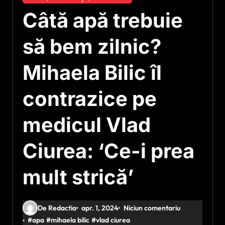
Câtă apă trebuie
să bem zilnic?
Mihaela Bilic îl
contrazice pe
medicul Vlad
Ciurea: ‘Ce-i prea
mult strică’
De Redactia
apr. 1, 2024
Niciun comentariu
#
apa
#
mihaela bilic
#
vlad ciurea