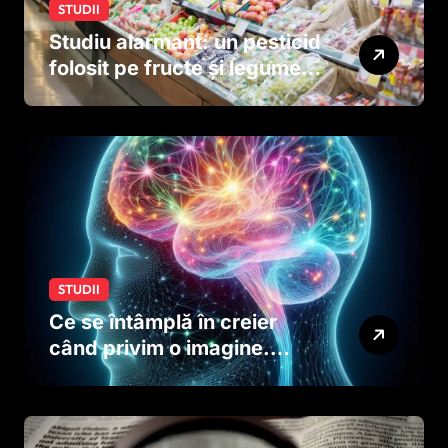
STUDII
Studiu alarmant: un pesticid
folosit pe fructe și legume
ar putea afecta dezvoltarea
creierului copiilor încă
dinainte de naștere
STUDII
Ce se întâmplă în creier
când privim o imagine.
Studiul care explică rolul
neuronilor