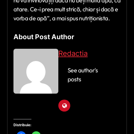
nu vă învinovățiți dacă nu beți multă apă, ca
atare. Ce-i prea mult strică, chiar și dacă e
vorba de apă”, a mai spus nutriționista.
About Post Author
Redactia
See author's
posts
Distribuie: