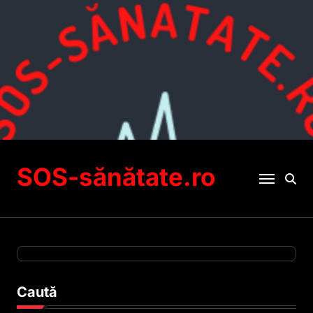
Sari
la
conținut
SOS-sănătate.ro
Caută