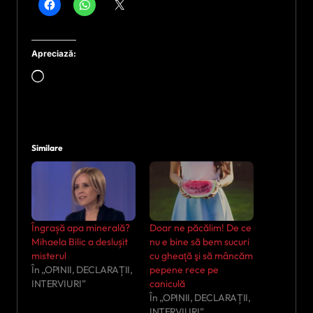
Apreciază:
Încarc...
Similare
Îngrașă apa minerală?
Doar ne păcălim! De ce
Mihaela Bilic a deslușit
nu e bine să bem sucuri
misterul
cu gheaţă şi să mâncăm
În „OPINII, DECLARAȚII,
pepene rece pe
INTERVIURI”
caniculă
În „OPINII, DECLARAȚII,
INTERVIURI”