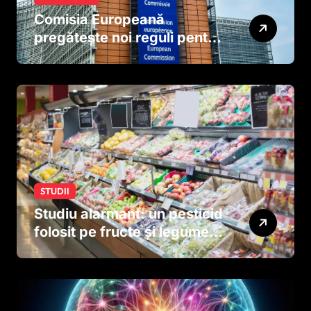
Comisia Europeană
pregătește noi reguli pentru
tutun și țigările electronice
STUDII
Studiu alarmant: un pesticid
folosit pe fructe și legume
ar putea afecta dezvoltarea
creierului copiilor încă
dinainte de naștere