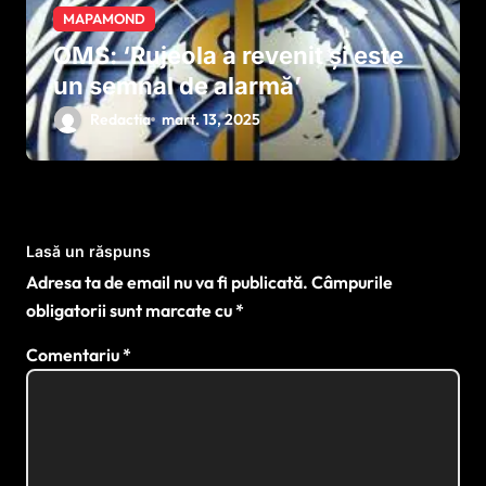
MAPAMOND
OMS: ‘Rujeola a revenit și este
un semnal de alarmă’
Redactia
mart. 13, 2025
Lasă un răspuns
Adresa ta de email nu va fi publicată.
Câmpurile
obligatorii sunt marcate cu
*
Comentariu
*