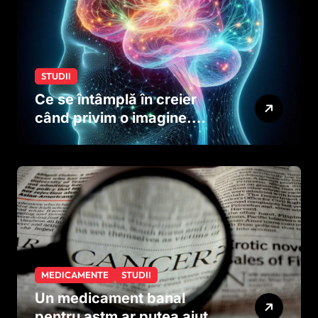
STUDII
Ce se întâmplă în creier
când privim o imagine.
Studiul care explică rolul
neuronilor
MEDICAMENTE
STUDII
Un medicament banal
pentru astm ar putea ajuta