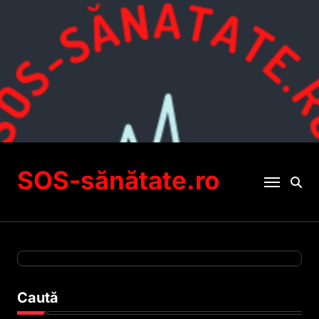
Sari
la
conținut
SOS-sănătate.ro
Caută