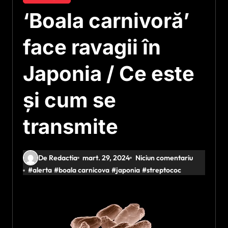
‘Boala carnivoră’
face ravagii în
Japonia / Ce este
și cum se
transmite
De Redactia
mart. 29, 2024
Niciun comentariu
#
alerta
#
boala carnicova
#
japonia
#
streptococ