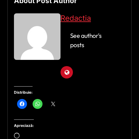
About Post Author
Redactia
See author's
posts
Distribuie:
Apreciază:
Încarc...