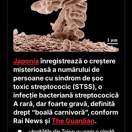
Japonia
înregistrează o creștere
misterioasă a numărului de
persoane cu sindrom de șoc
toxic streptococic (STSS), o
infecție bacteriană streptococică
A rară, dar foarte gravă, definită
drept “boală carnivoră”, conform
Rai News și
The Guardian
.
utoritățile din Tokyo au emis o alertă