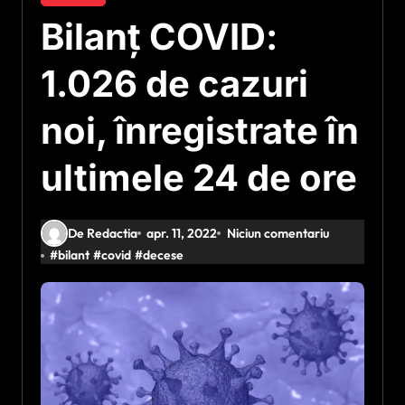
Bilanț COVID:
1.026 de cazuri
noi, înregistrate în
ultimele 24 de ore
De Redactia
apr. 11, 2022
Niciun comentariu
#
bilant
#
covid
#
decese