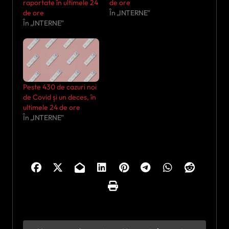
raportate în ultimele 24
de ore
de ore
În „INTERNE”
În „INTERNE”
Peste 430 de cazuri noi
de Covid și un deces, în
ultimele 24 de ore
În „INTERNE”
N