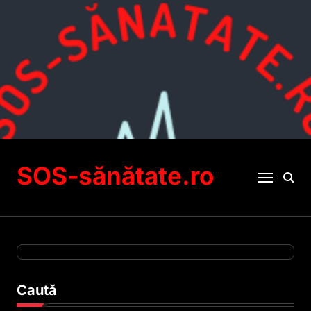
Sari
la
conținut
SOS-sănătate.ro
Caută