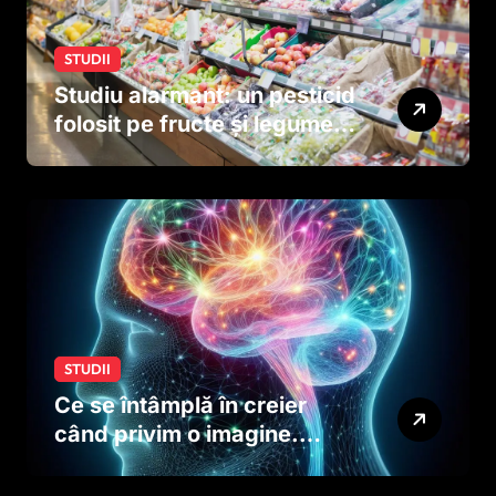
STUDII
Studiu alarmant: un pesticid
folosit pe fructe și legume
ar putea afecta dezvoltarea
creierului copiilor încă
dinainte de naștere
STUDII
Ce se întâmplă în creier
când privim o imagine.
Studiul care explică rolul
neuronilor