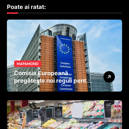
Poate ai ratat:
MAPAMOND
Comisia Europeană
pregătește noi reguli pentru
tutun și țigările electronice