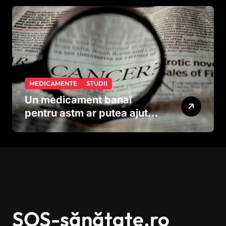
MEDICAMENTE
STUDII
Un medicament banal
pentru astm ar putea ajuta
în lupta împotriva
cancerului agresiv
SOS-sănătate.ro