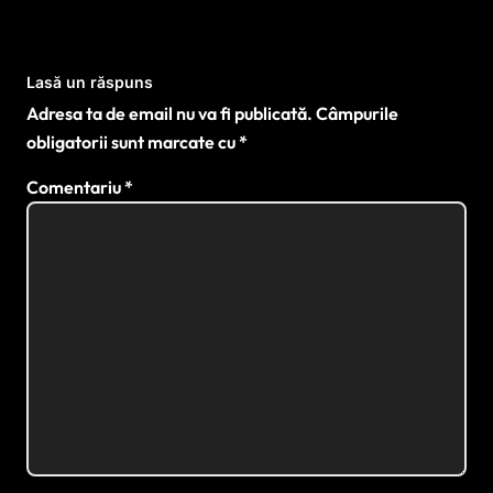
singurul Centru de Excelență din
România în tratarea formelor
complexe de endometrioză
Lasă un răspuns
Adresa ta de email nu va fi publicată.
Câmpurile
obligatorii sunt marcate cu
*
Comentariu
*