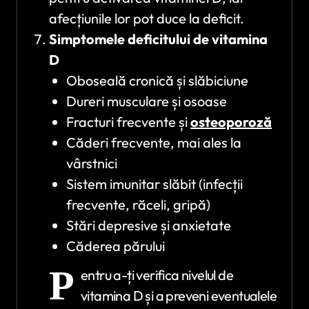
afecțiunile lor pot duce la deficit.
Simptomele deficitului de vitamina
D
Oboseală cronică și slăbiciune
Dureri musculare și osoase
Fracturi frecvente și
osteoporoză
Căderi frecvente, mai ales la
vârstnici
Sistem imunitar slăbit (infecții
frecvente, răceli, gripă)
Stări depresive și anxietate
Căderea părului
P
entru a-ți verifica nivelul de
vitamina D și a preveni eventualele