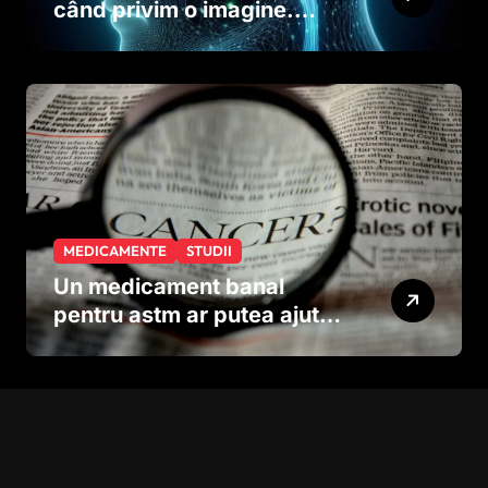
când privim o imagine.
Studiul care explică rolul
neuronilor
MEDICAMENTE
STUDII
Un medicament banal
pentru astm ar putea ajuta
în lupta împotriva
cancerului agresiv