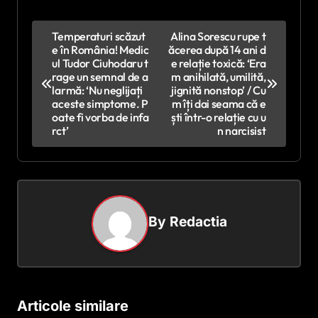
N
Temperaturi scăzut
Alina Sorescu rupe t
e în România! Medic
ăcerea după 14 ani d
a
ul Tudor Ciuhodaru t
e relație toxică: ‘Era
v
rage un semnal de a
m anihilată, umilită,
larmă: ‘Nu neglijați
jignită nonstop’ / Cu
i
aceste simptome. P
m îți dai seama că e
oate fi vorba de infa
ști într-o relație cu u
g
rct’
n narcisist
a
r
e
î
By
Redactia
n
a
r
Articole similare
t