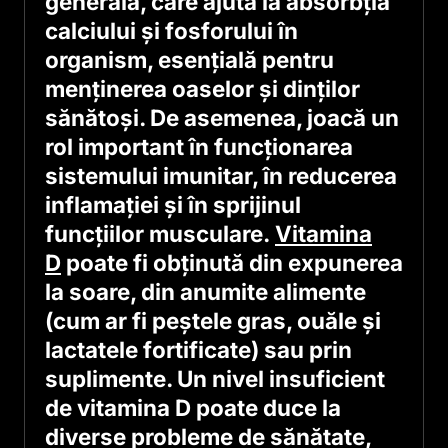
generală, care ajută la absorbția
calciului și fosforului în
organism, esențială pentru
menținerea oaselor și dinților
sănătoși. De asemenea, joacă un
rol important în funcționarea
sistemului imunitar, în reducerea
inflamației și în sprijinul
funcțiilor musculare.
Vitamina
D
poate fi obținută din expunerea
la soare, din anumite alimente
(cum ar fi peștele gras, ouăle și
lactatele fortificate) sau prin
suplimente. Un nivel insuficient
de vitamina D poate duce la
diverse probleme de sănătate,