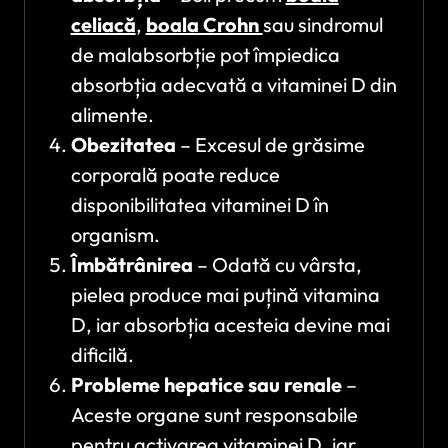
celiacă
,
boala Crohn
sau sindromul
de malabsorbție pot împiedica
absorbția adecvată a vitaminei D din
alimente.
Obezitatea
– Excesul de grăsime
corporală poate reduce
disponibilitatea vitaminei D în
organism.
Îmbătrânirea
– Odată cu vârsta,
pielea produce mai puțină vitamina
D, iar absorbția acesteia devine mai
dificilă.
Probleme hepatice sau renale
–
Aceste organe sunt responsabile
pentru activarea vitaminei D, iar