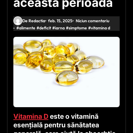
această perioadă
De Redactia
feb. 15, 2025
Niciun comentariu
#
alimente
#
deficit
#
iarna
#
simptome
#
vitamina d
Vitamina D
este o vitamină
esențială pentru sănătatea