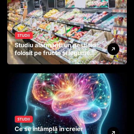
STUDII
Studiu alarmant: un pesticid
folosit pe fructe și legume
ar putea afecta dezvoltarea
creierului copiilor încă
dinainte de naștere
STUDII
Ce se întâmplă în creier