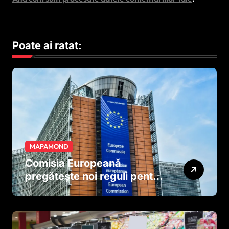
Poate ai ratat:
MAPAMOND
Comisia Europeană
pregătește noi reguli pentru
tutun și țigările electronice