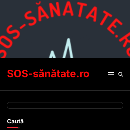
Sari
la
conținut
SOS-sănătate.ro
Caută