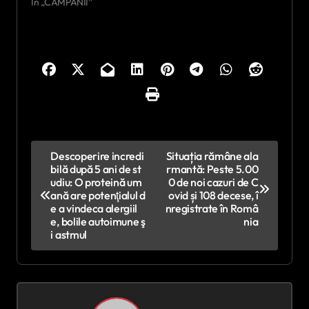
În „CAMPANII”
N
Descoperire incredi
Situația rămâne ala
bilă după 5 ani de st
rmantă: Peste 5.00
a
udiu: O proteină um
0 de noi cazuri de C
v
ană are potenţialul d
ovid și 108 decese, î
e a vindeca alergiil
nregistrate în Româ
i
e, bolile autoimune ş
nia
i astmul
g
a
r