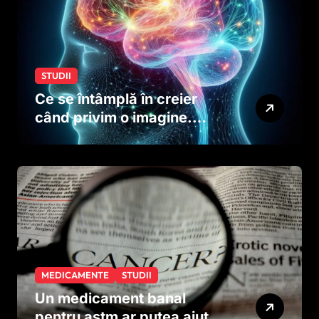
STUDII
Ce se întâmplă în creier
când privim o imagine.
Studiul care explică rolul
neuronilor
MEDICAMENTE
STUDII
Un medicament banal
pentru astm ar putea ajuta