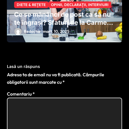
DIETE & REȚETE
OPINII, DECLARAȚII, INTERVIURI
Ce se mănânci de post ca să nu
te îngrași? Sfaturi de la Carmen
Brumă
Redactia
mart. 10, 2025
Lasă un răspuns
Adresa ta de email nu va fi publicată.
Câmpurile
obligatorii sunt marcate cu
*
Comentariu
*