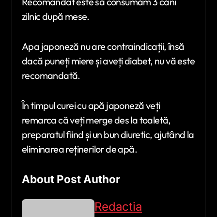
Recomandat este să consumăm 3 căni
zilnic după mese.
Apa japoneză nu are contraindicații, însă
dacă puneți miere și aveți diabet, nu vă este
recomandată.
În timpul curei cu apă japoneză veți
remarca că veți merge des la toaletă,
preparatul fiind și un bun diuretic, ajutând la
eliminarea reținerilor de apă.
About Post Author
Redactia