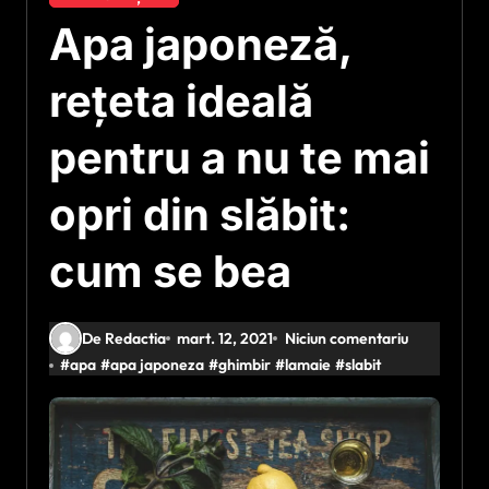
Apa japoneză,
rețeta ideală
pentru a nu te mai
opri din slăbit:
cum se bea
De Redactia
mart. 12, 2021
Niciun comentariu
#
apa
#
apa japoneza
#
ghimbir
#
lamaie
#
slabit