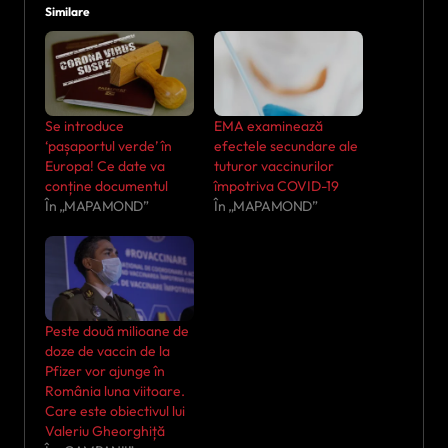
Similare
Se introduce
EMA examinează
‘pașaportul verde’ în
efectele secundare ale
Europa! Ce date va
tuturor vaccinurilor
conține documentul
împotriva COVID-19
În „MAPAMOND”
În „MAPAMOND”
Peste două milioane de
doze de vaccin de la
Pfizer vor ajunge în
România luna viitoare.
Care este obiectivul lui
Valeriu Gheorghiță