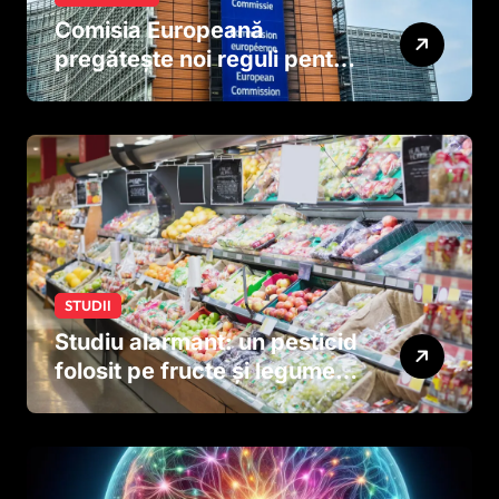
Comisia Europeană
pregătește noi reguli pentru
tutun și țigările electronice
STUDII
Studiu alarmant: un pesticid
folosit pe fructe și legume
ar putea afecta dezvoltarea
creierului copiilor încă
dinainte de naștere