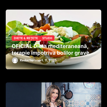
DIETE & REȚETE
STUDII
OFICIAL Dieta mediteraneană,
terapie împotriva bolilor grave
Redactia
mart. 11, 2025