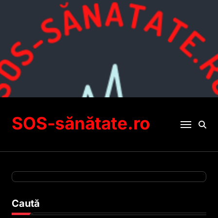
Sari
la
conținut
SOS-sănătate.ro
Caută