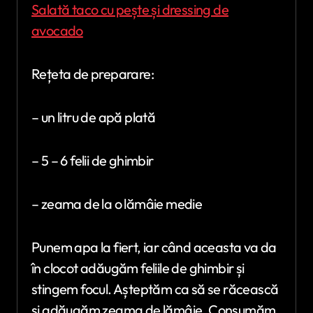
Salată taco cu pește și dressing de
avocado
Rețeta de preparare:
– un litru de apă plată
– 5 – 6 felii de ghimbir
– zeama de la o lămâie medie
Punem apa la fiert, iar când aceasta va da
în clocot adăugăm feliile de ghimbir și
stingem focul. Așteptăm ca să se răcească
și adăugăm zeama de lămâie. Consumăm