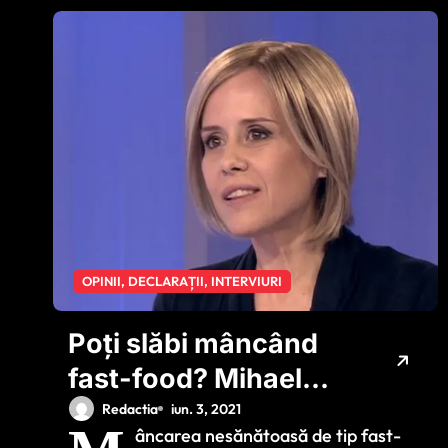
OPINII, DECLARAȚII, INTERVIURI
Poți slăbi mâncând
fast-food? Mihaela
Bilic, expert în
Redactia
iun. 3, 2021
âncarea nesănătoasă de tip fast-