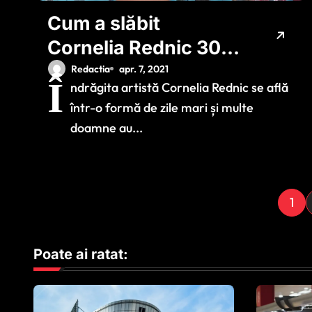
Cum a slăbit
Cornelia Rednic 30
de kilograme în 3
Redactia
apr. 7, 2021
Î
ndrăgita artistă Cornelia Rednic se află
luni
într-o formă de zile mari și multe
doamne au...
P
1
a
Poate ai ratat:
g
i