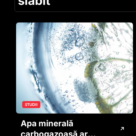
slabit
STUDII
Apa minerală
carbogazoasă ar