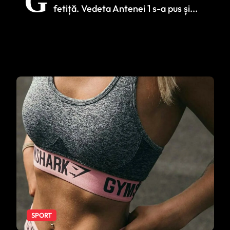
G
sarcină’. Meniul cu
fetiță. Vedeta Antenei 1 s-a pus și...
care a slăbit 15 kg în
5 săptămâni
SPORT