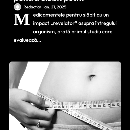
îmbunătăți
Redactia
ian. 21, 2025
M
edicamentele pentru slăbit au un
sănătatea generală
impact „revelator” asupra întregului
organism, arată primul studiu care
evaluează...