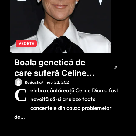
VEDETE
Boala genetică de
care suferă Celine
Dion: a ajuns să
Redactia
nov. 22, 2021
C
elebra cântăreață Celine Dion a fost
cântărească 40 de
nevoită să-și anuleze toate
kg
concertele din cauza problemelor
de...