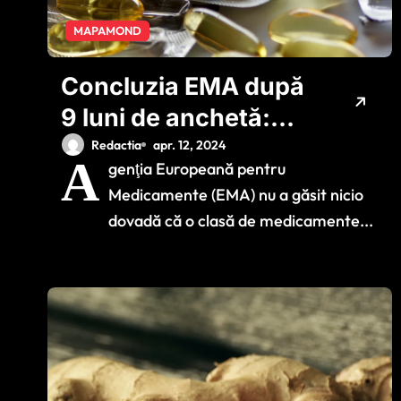
MAPAMOND
Concluzia EMA după
9 luni de anchetă:
Nu există nici o
Redactia
apr. 12, 2024
A
genţia Europeană pentru
legătură între
Medicamente (EMA) nu a găsit nicio
medicamentele
dovadă că o clasă de medicamente...
pentru slăbit şi
gândurile suicidare