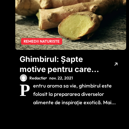
REMEDII NATURISTE
Ghimbirul: Șapte
motive pentru care
este bine să-l
Redactia
nov. 22, 2021
P
entru aroma sa vie, ghimbirul este
consumăm şi două
folosit la prepararea diverselor
pentru care să-l
alimente de inspiraţie exotică. Mai...
evităm