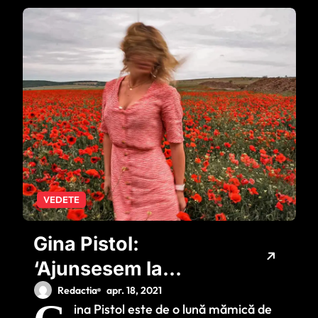
VEDETE
Gina Pistol:
‘Ajunsesem la
aproape 80 kg în
Redactia
apr. 18, 2021
ina Pistol este de o lună mămică de