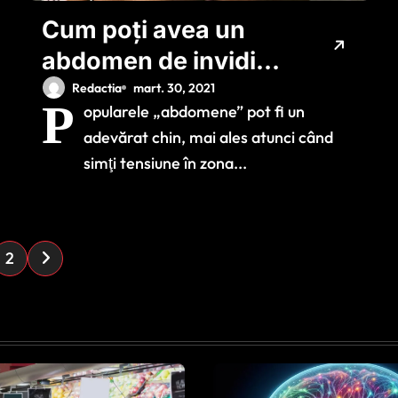
Cum poți avea un
abdomen de invidiat
cu ajutorul unui
Redactia
mart. 30, 2021
P
opularele „abdomene” pot fi un
prosop? Tehnica te
adevărat chin, mai ales atunci când
va uimi
simţi tensiune în zona...
2