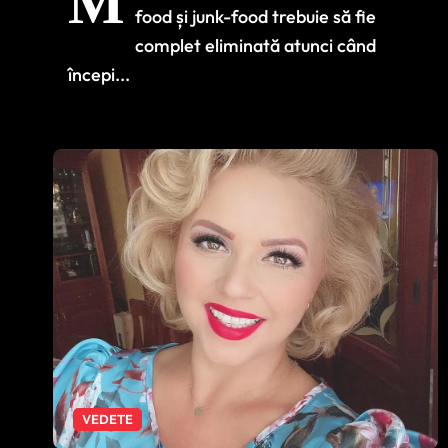
M
nutriție, dezvăluie
food și junk-food trebuie să fie
adevărul
complet eliminată atunci când
începi...
VEDETE