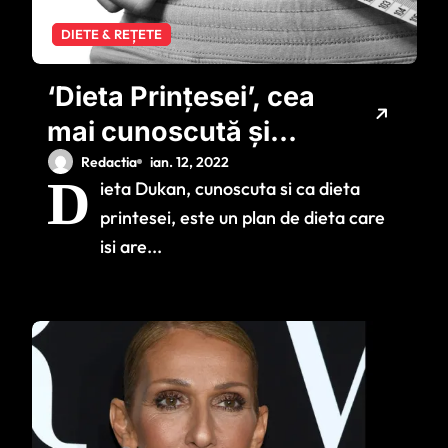
DIETE & REȚETE
‘Dieta Prințesei’, cea
mai cunoscută și
eficientă dietă
Redactia
ian. 12, 2022
D
ieta Dukan, cunoscuta si ca dieta
printesei, este un plan de dieta care
isi are...