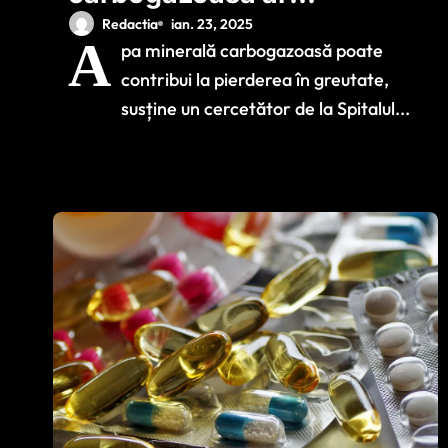
putea ajuta la slăbit
Redactia
ian. 23, 2025
A
pa minerală carbogazoasă poate
contribui la pierderea în greutate,
susține un cercetător de la Spitalul...