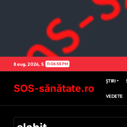
Sari
la
conținut
8 aug. 2026, S
11:07:00 PM
ȘTIRI
SOS-sănătate.ro
VEDETE