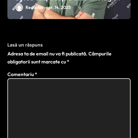
personalizată și inovație
Redactia
apr. 14, 2025
Lasă un răspuns
Adresa ta de email nu va fi publicată.
Câmpurile
obligatorii sunt marcate cu
*
Comentariu
*