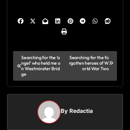
N
Searching for the ‘a
Searching for the fo
ngel’ who held me o
rgotten heroes of W
a
n Westminster Brid
orld War Two
v
ge
i
g
a
By
Redactia
r
e