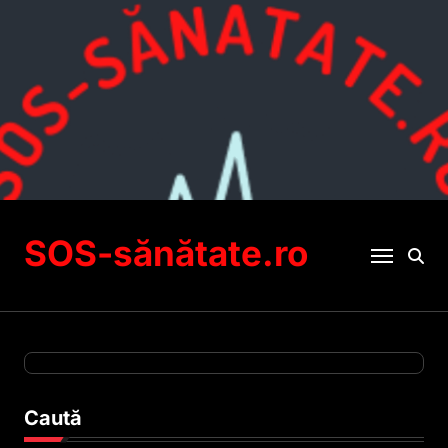
Sari
la
conținut
SOS-sănătate.ro
Caută