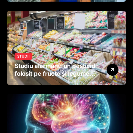
STUDII
Studiu alarmant: un pesticid
folosit pe fructe și legume
ar putea afecta dezvoltarea
creierului copiilor încă
dinainte de naștere