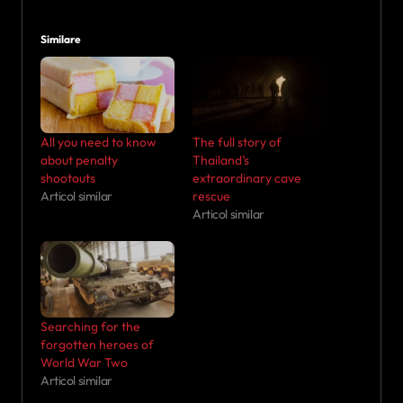
Similare
All you need to know
The full story of
about penalty
Thailand’s
shootouts
extraordinary cave
Articol similar
rescue
Articol similar
Searching for the
forgotten heroes of
World War Two
Articol similar