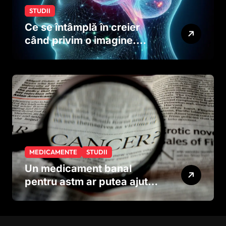
STUDII
Ce se întâmplă în creier
când privim o imagine.
Studiul care explică rolul
neuronilor
MEDICAMENTE
STUDII
Un medicament banal
pentru astm ar putea ajuta
în lupta împotriva
cancerului agresiv