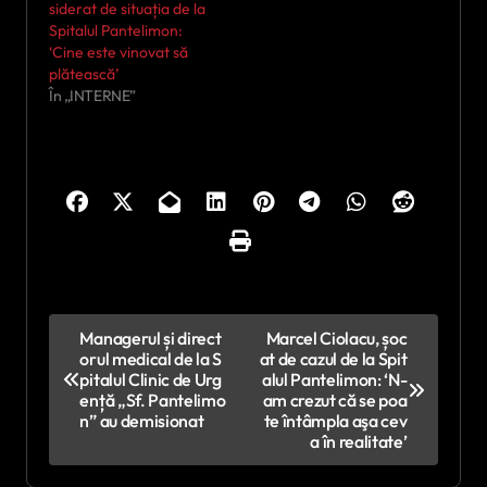
siderat de situația de la
Spitalul Pantelimon:
‘Cine este vinovat să
plătească’
În „INTERNE”
N
Managerul și direct
Marcel Ciolacu, șoc
orul medical de la S
at de cazul de la Spit
a
pitalul Clinic de Urg
alul Pantelimon: ‘N-
v
ență „Sf. Pantelimo
am crezut că se poa
n” au demisionat
te întâmpla aşa cev
i
a în realitate’
g