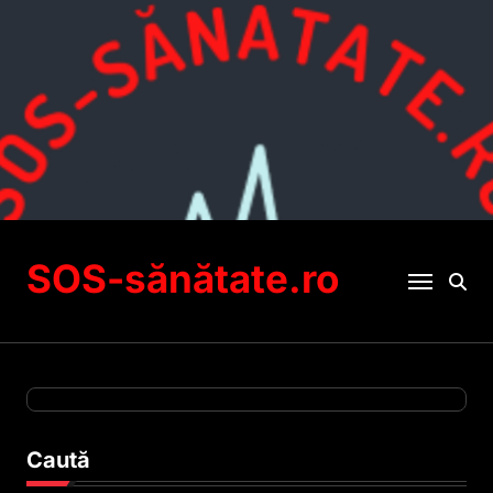
Sari
la
conținut
SOS-sănătate.ro
Caută