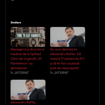
Similare
Managerul și directorul
Se cere demisia lui
medical de la Spitalul
Alexandru Rafila: ‘Să
Clinic de Urgență „Sf.
moară 17 oameni la ATI
Pantelimon” au
și să te faci ca plouă
demisionat
este de neacceptat’
În „INTERNE”
În „INTERNE”
Alexandru Rafila,