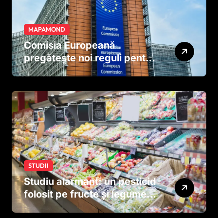
MAPAMOND
Comisia Europeană
pregătește noi reguli pentru
tutun și țigările electronice
STUDII
Studiu alarmant: un pesticid
folosit pe fructe și legume
ar putea afecta dezvoltarea