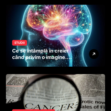
creierului copiilor încă
dinainte de naștere
STUDII
Ce se întâmplă în creier
când privim o imagine.
Studiul care explică rolul
neuronilor