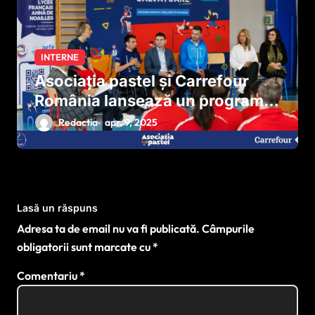
INTERNE
Asociația pastel și Carrefour
România lansează un program
național pentru dezvoltarea
Redactia
apr. 9, 2025
sportului paralimpic
Lasă un răspuns
Adresa ta de email nu va fi publicată.
Câmpurile
obligatorii sunt marcate cu
*
Comentariu
*