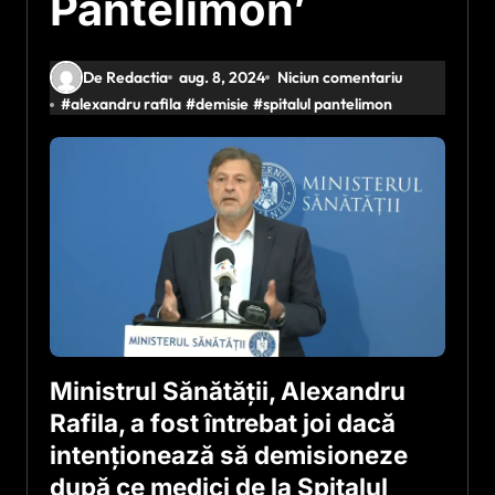
Pantelimon’
De Redactia
aug. 8, 2024
Niciun comentariu
#
alexandru rafila
#
demisie
#
spitalul pantelimon
Ministrul Sănătății, Alexandru
Rafila, a fost întrebat joi dacă
intenționează să demisioneze
după ce medici de la Spitalul