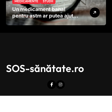
MEDICAMENTE
STUDII
Un medicament banal
pentru astm ar putea ajuta
în lupta împotriva
cancerului agresiv
SOS-sănătate.ro
Drepturi de autor © Toate drepturile sunt rezervate.
|