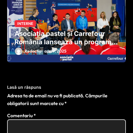
INTERNE
Asociația pastel și Carrefour
România lansează un program
național pentru dezvoltarea
Redactia
apr. 9, 2025
sportului paralimpic
Lasă un răspuns
Adresa ta de email nu va fi publicată.
Câmpurile
obligatorii sunt marcate cu
*
Comentariu
*