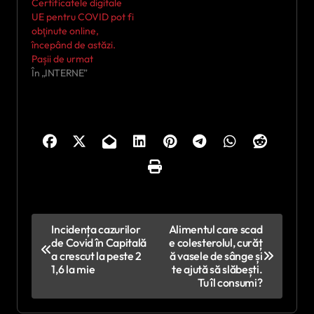
Certificatele digitale
UE pentru COVID pot fi
obţinute online,
începând de astăzi.
Pașii de urmat
În „INTERNE”
N
Incidența cazurilor
Alimentul care scad
de Covid în Capitală
e colesterolul, curăț
a
a crescut la peste 2
ă vasele de sânge și
v
1,6 la mie
te ajută să slăbești.
Tu îl consumi?
i