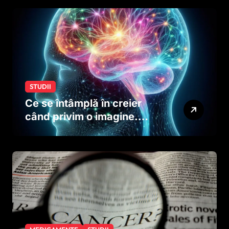
dinainte de naștere
STUDII
Ce se întâmplă în creier
când privim o imagine.
Studiul care explică rolul
neuronilor