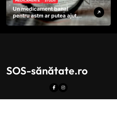
MEDICAMENTE
STUDII
Un medicament banal
pentru astm ar putea ajuta
în lupta împotriva
cancerului agresiv
SOS-sănătate.ro
Drepturi de autor © Toate drepturile sunt rezervate.
|