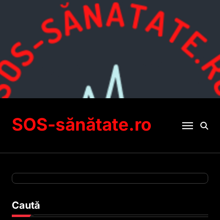
Sari
la
conținut
SOS-sănătate.ro
Caută