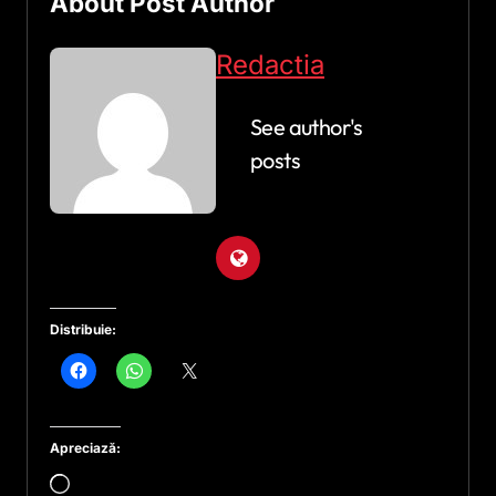
About Post Author
Redactia
See author's
posts
Distribuie:
Apreciază:
Încarc...