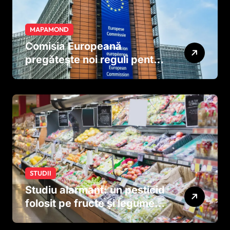
MAPAMOND
Comisia Europeană
pregătește noi reguli pentru
tutun și țigările electronice
STUDII
Studiu alarmant: un pesticid
folosit pe fructe și legume
ar putea afecta dezvoltarea
creierului copiilor încă