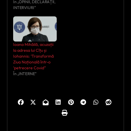
În „OPINII, DECLARAȚII,
INTERVIURI”
Ioana Mihăilă, acuzații
la adresa lui Cîțu și
Iohannis: ‘Transformă
Ziua Națională într-o
‘petrecere Covid”
În „INTERNE”