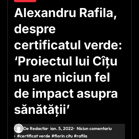
Alexandru Rafila,
despre
certificatul verde:
‘Proiectul lui Cîțu
nu are niciun fel
de impact asupra
sănătății’
De Redactia
ian. 5, 2022
Niciun comentariu
#
certificat verde
#
florin citu
#
rafila