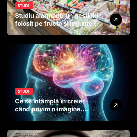
STUDII
Studiu alarmant: un pesticid
folosit pe fructe și legume
ar putea afecta dezvoltarea
creierului copiilor încă
dinainte de naștere
STUDII
Ce se întâmplă în creier
când privim o imagine.
Studiul care explică rolul
neuronilor