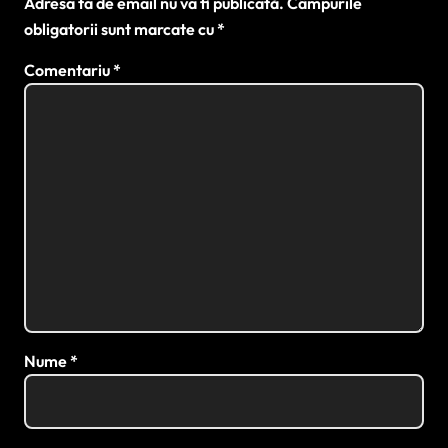
Adresa ta de email nu va fi publicată.
Câmpurile
obligatorii sunt marcate cu
*
Comentariu
*
Nume
*