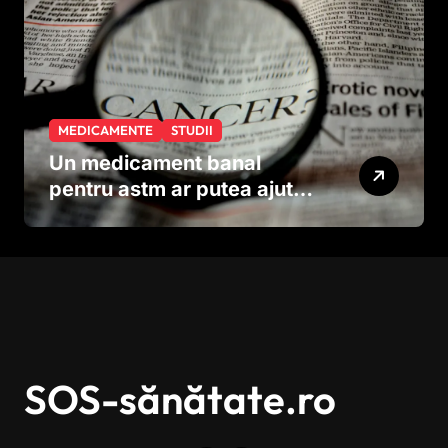
MEDICAMENTE
STUDII
Un medicament banal
pentru astm ar putea ajuta
în lupta împotriva
cancerului agresiv
SOS-sănătate.ro