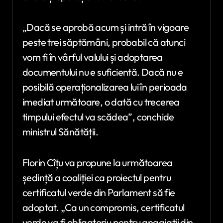
„Dacă se aprobă acum și intră în vigoare
peste trei săptămâni, probabil că atunci
vom fi în vârful valului și adoptarea
documentului nu e suficientă. Dacă nu e
posibilă operaționalizarea lui în perioada
imediat următoare, o dată cu trecerea
timpului efectul va scădea”, conchide
ministrul Sănătății.
Florin Cîțu va propune la următoarea
ședință a coaliției ca proiectul pentru
certificatul verde din Parlament să fie
adoptat. „Ca un compromis, certificatul
verde va fi obligatoriu pentru angajații din