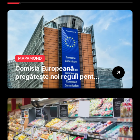
MAPAMOND
Comisia Europeană
pregătește noi reguli pentru
tutun și țigările electronice