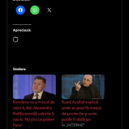
Apreciază:
Încarc...
Similare
România nu a trecut de
Raed Arafat explică
valul 4, dar Alexandru
unde se poartă masca
Rafila anunță valurile 5
de protecție și unde
sau 6: ‘Nu știu ce putem
poate fi dată jos
face’
În „INTERNE”