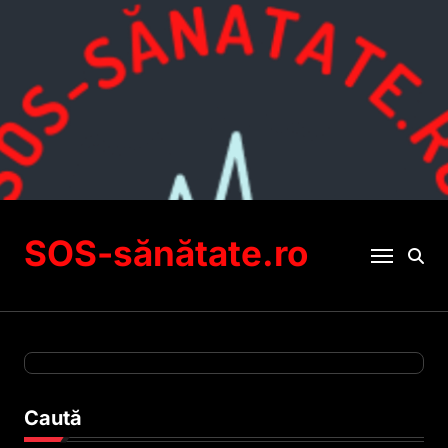
Sari
la
conținut
SOS-sănătate.ro
Caută