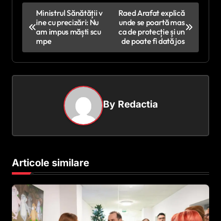
N
Ministrul Sănătății v
Raed Arafat explică
ine cu precizări: Nu
unde se poartă mas
a
am impus măști scu
ca de protecție și un
v
mpe
de poate fi dată jos
i
g
a
By
Redactia
r
e
î
n
Articole similare
a
r
t