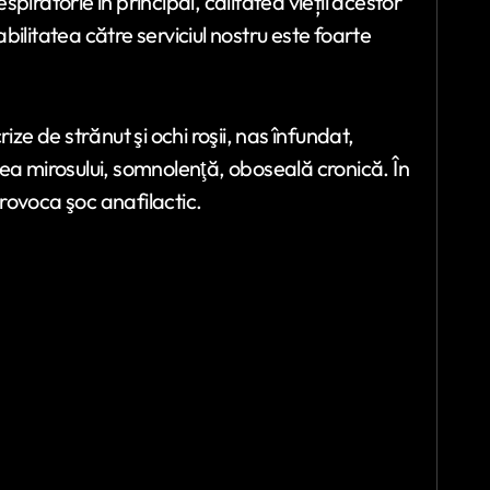
iratorie în principal, calitatea vieții acestor
ilitatea către serviciul nostru este foarte
ze de strănut şi ochi roşii, nas înfundat,
ea mirosului, somnolenţă, oboseală cronică. În
rovoca şoc anafilactic.