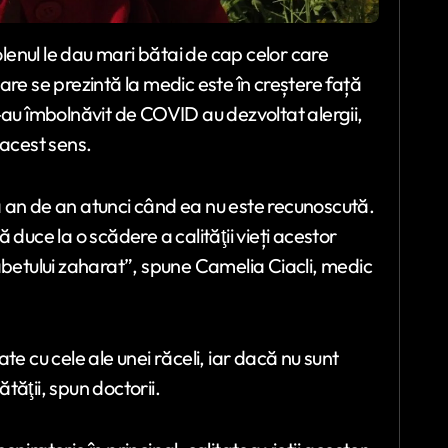
polenul le dau mari bătai de cap celor care
are se prezintă la medic este în creștere față
-au îmbolnăvit de COVID au dezvoltat alergii,
 acest sens.
 an de an atunci când ea nu este recunoscută.
duce la o scădere a calităţii vieți acestor
abetului zaharat”, spune Camelia Ciacli, medic
te cu cele ale unei răceli, iar dacă nu sunt
ăţii, spun doctorii.