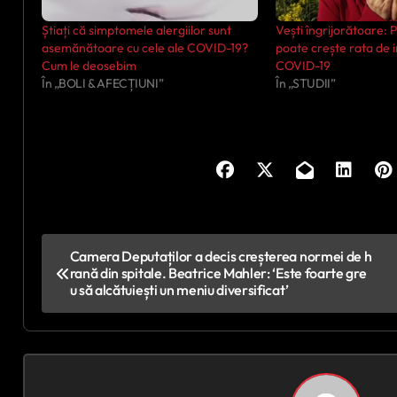
Știați că simptomele alergiilor sunt
Vești îngrijorătoare: 
asemănătoare cu cele ale COVID-19?
poate crește rata de 
Cum le deosebim
COVID-19
În „BOLI & AFECȚIUNI”
În „STUDII”
N
Camera Deputaților a decis creșterea normei de h
rană din spitale. Beatrice Mahler: ‘Este foarte gre
a
u să alcătuiești un meniu diversificat’
v
i
g