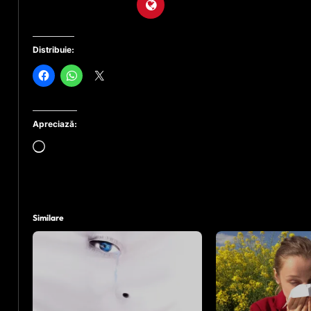
Distribuie:
Apreciază:
Încarc...
Similare