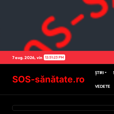
Sari
la
conținut
7 aug. 2026, vin
12:51:25 PM
ȘTIRI
SOS-sănătate.ro
VEDETE