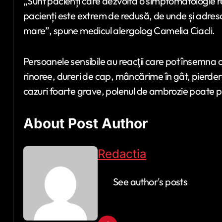
„Sunt pacienți care dezvoltă o simptomatologie resp
pacienți este extrem de redusă, de unde și adresab
mare”, spune medicul alergolog Camelia Ciacli.
Persoanele sensibile au reacţii care pot însemna cri
rinoree, dureri de cap, mâncărime în gât, pierder
cazuri foarte grave, polenul de ambrozie poate p
About Post Author
Redactia
See author's posts