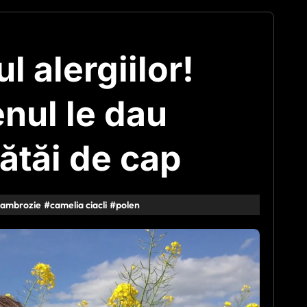
 alergiilor!
nul le dau
ătăi de cap
ambrozie
#
camelia ciacli
#
polen