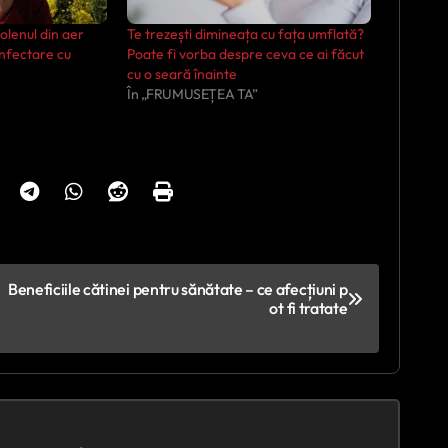
Polenul din aer
Te trezești dimineața cu fața umflată?
infectare cu
Poate fi vorba despre ceva ce ai făcut
cu o seară înainte
În „FRUMUSEȚEA TA”
Beneficiile cătinei pentru sănătate – ce afecțiuni p
ot fi tratate