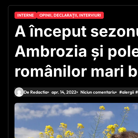
INTERNE
OPINII, DECLARAȚII, INTERVIURI
A început sezonul
Ambrozia şi pole
românilor mari b
De Redactia
apr. 14, 2022
Niciun comentariu
#
alergii
#