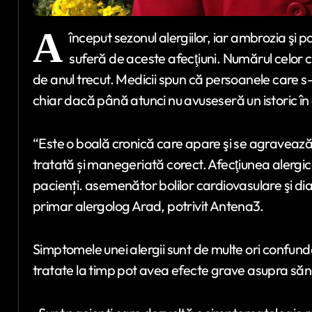
A
început sezonul alergiilor, iar ambrozia şi 
suferă de aceste afecţiuni. Numărul celor c
de anul trecut. Medicii spun că persoanele care s
chiar dacă până atunci nu avuseseră un istoric în
“Este o boală cronică care apare şi se agravează
tratată și manegeriată corect. Afecţiunea alergică 
pacienți. asemenător bolilor cardiovasulare şi di
primar alergolog Arad, potrivit Antena3.
Simptomele unei alergii sunt de multe ori confunda
tratate la timp pot avea efecte grave asupra sănăt