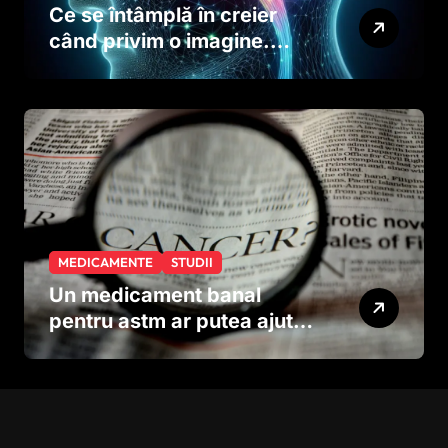
Ce se întâmplă în creier
când privim o imagine.
Studiul care explică rolul
neuronilor
MEDICAMENTE
STUDII
Un medicament banal
pentru astm ar putea ajuta
în lupta împotriva
cancerului agresiv