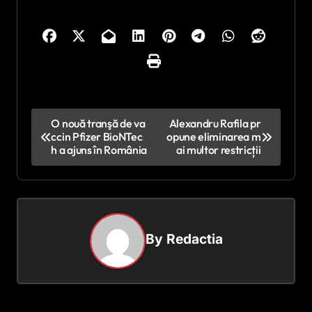
N
O nouă tranşă de va
Alexandru Rafila pr
ccin Pfizer BioNTec
opune eliminarea m
a
h a ajuns în România
ai multor restricții
v
i
g
a
By
Redactia
r
e
î