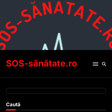
Sari
la
conținut
SOS-sănătate.ro
Caută