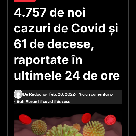
4.757 de noi
cazuri de Covid și
61 de decese,
raportate în
ultimele 24 de ore
De Redactia
feb. 28, 2022
Niciun comentariu
#
ati
#
bilant
#
covid
#
decese