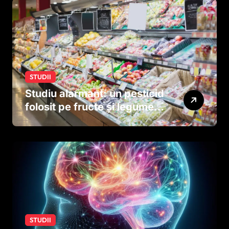
STUDII
Studiu alarmant: un pesticid
folosit pe fructe și legume
ar putea afecta dezvoltarea
creierului copiilor încă
dinainte de naștere
STUDII