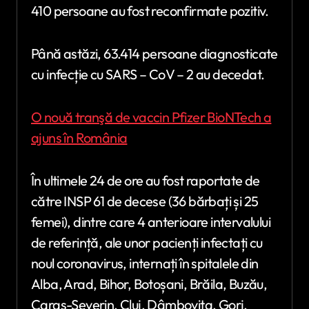
410 persoane au fost reconfirmate pozitiv.
Până astăzi, 63.414 persoane diagnosticate
cu infecție cu SARS – CoV – 2 au decedat.
O nouă tranşă de vaccin Pfizer BioNTech a
ajuns în România
În ultimele 24 de ore au fost raportate de
către INSP 61 de decese (36 bărbați și 25
femei), dintre care 4 anterioare intervalului
de referință, ale unor pacienți infectați cu
noul coronavirus, internați în spitalele din
Alba, Arad, Bihor, Botoșani, Brăila, Buzău,
Caraș-Severin, Cluj, Dâmbovița, Gorj,