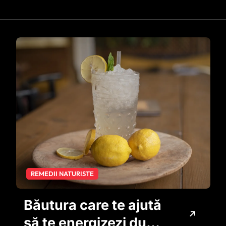
REMEDII NATURISTE
Băutura care te ajută
să te energizezi după