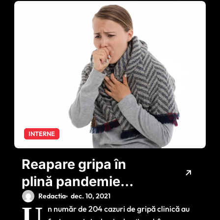
INTERNE
Reapare gripa în
plină pandemie
COVID: câte cazuri
Redactia
dec. 10, 2021
U
n număr de 204 cazuri de gripă clinică au
au fost semnalate