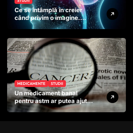
STUDII
Ce se întâmplă în creier
când privim o imagine.
Studiul care explică rolul
neuronilor
MEDICAMENTE
STUDII
Un medicament banal
pentru astm ar putea ajuta
în lupta împotriva
cancerului agresiv