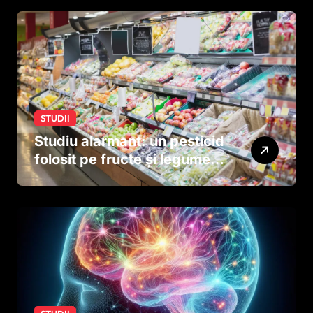
STUDII
Studiu alarmant: un pesticid
folosit pe fructe și legume
ar putea afecta dezvoltarea
creierului copiilor încă
dinainte de naștere