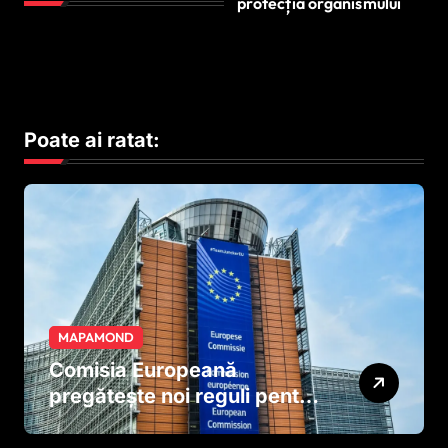
protecția organismului
Poate ai ratat:
MAPAMOND
Comisia Europeană
pregătește noi reguli pentru
tutun și țigările electronice