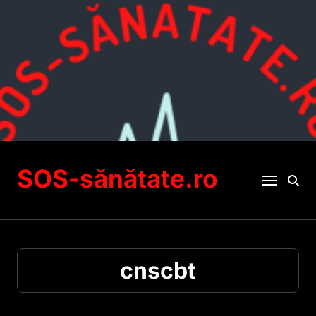
Sari
la
conținut
SOS-sănătate.ro
cnscbt