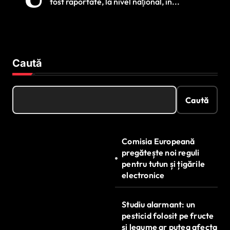
fost raportate, la nivel naţional, în...
săptămâna trecută
Caută
Caută
Comisia Europeană
pregătește noi reguli
pentru tutun și țigările
electronice
Studiu alarmant: un
pesticid folosit pe fructe
și legume ar putea afecta