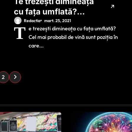
Te trezești dimineața
cu fața umflată?
Poate fi vorba
Redactia
mart. 25, 2021
T
e trezești dimineața cu fața umflată?
despre ceva ce ai
Cel mai probabil de vină sunt poziția în
făcut cu o seară
care...
înainte
2