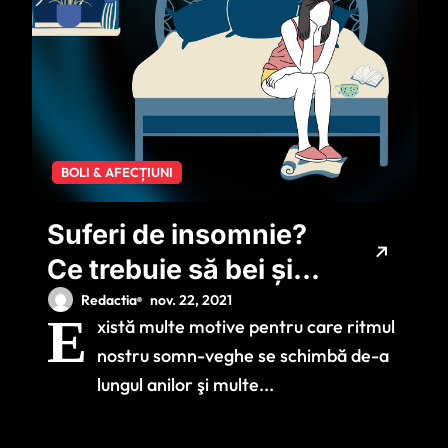
BOLI & AFECȚIUNI
Suferi de insomnie?
Ce trebuie să bei și
ce trebuie evitat
Redactia
nov. 22, 2021
E
xistă multe motive pentru care ritmul
înainte de culcare
nostru somn-veghe se schimbă de-a
lungul anilor şi multe...