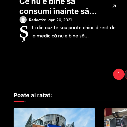
Ce nu e bine să
consumi înainte să
faci analize de
Redactia
apr. 20, 2021
Ș
tii din auzite sau poate chiar direct de
sânge: Poate afecta
la medic că nu e bine să...
rezultatul acestora
P
1
a
Poate ai ratat:
g
i
n