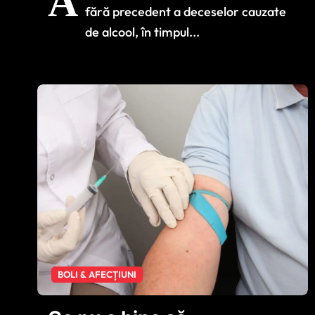
A
deceselor cauzate
fără precedent a deceselor cauzate
de alcool, în timpul
de alcool, în timpul...
pandemiei
BOLI & AFECȚIUNI