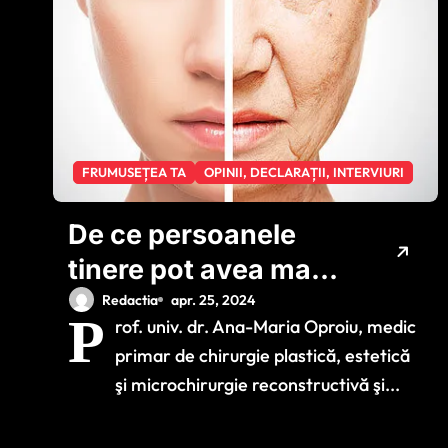
FRUMUSEȚEA TA
OPINII, DECLARAȚII, INTERVIURI
De ce persoanele
tinere pot avea mai
multe riduri ca
Redactia
apr. 25, 2024
P
rof. univ. dr. Ana-Maria Oproiu, medic
persoanele
primar de chirurgie plastică, estetică
vârstnice? Un medic
şi microchirurgie reconstructivă şi...
estetician prezintă
principalele cauze