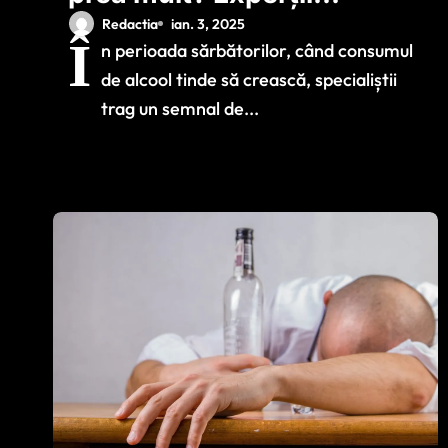
explică diferența
Redactia
ian. 3, 2025
Î
n perioada sărbătorilor, când consumul
dintre consumul
de alcool tinde să crească, specialiștii
excesiv și consumul
trag un semnal de...
intensiv