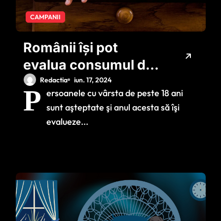
CAMPANII
Românii îşi pot
evalua consumul de
alcool în cadrul
Redactia
iun. 17, 2024
P
ersoanele cu vârsta de peste 18 ani
campaniei
sunt aşteptate şi anul acesta să îşi
Săptămâna
evalueze...
Naţională a Testării
AUDIT