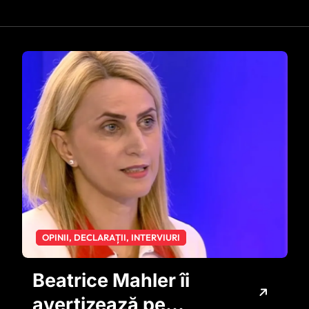
OPINII, DECLARAȚII, INTERVIURI
Beatrice Mahler îi
avertizează pe