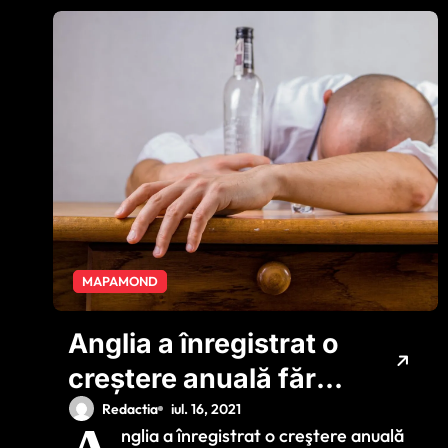
MAPAMOND
Anglia a înregistrat o
creştere anuală fără
precedent a
Redactia
iul. 16, 2021
nglia a înregistrat o creştere anuală