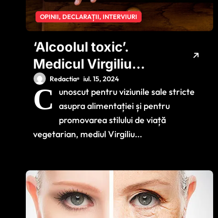
OPINII, DECLARAȚII, INTERVIURI
‘Alcoolul toxic’.
Medicul Virgiliu
Stroescu îi
Redactia
iul. 15, 2024
C
unoscut pentru viziunile sale stricte
avertizează pe
asupra alimentației și pentru
românii care beau
promovarea stilului de viață
bere pe caniculă
vegetarian, mediul Virgiliu...