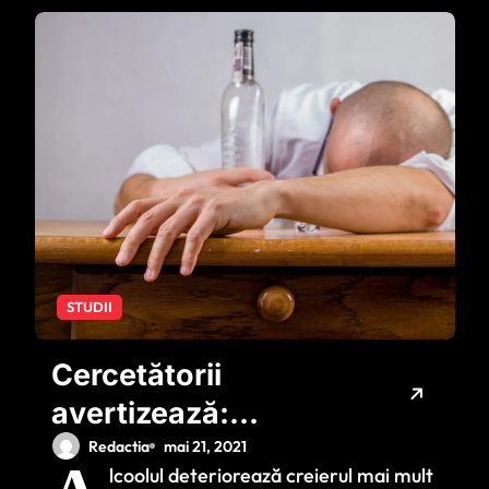
STUDII
Cercetătorii
avertizează:
Alcoolul
Redactia
mai 21, 2021
lcoolul deteriorează creierul mai mult