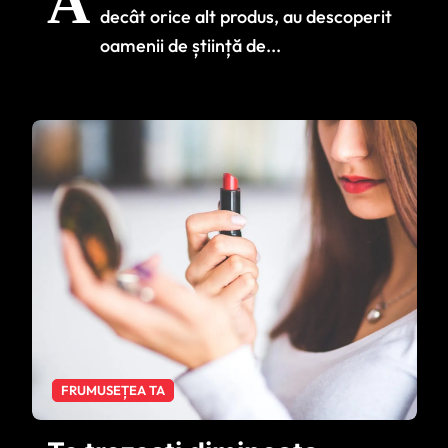
A
deteriorează
decât orice alt produs, au descoperit
creierul mai mult
oamenii de știință de...
decât orice alt
produs
FRUMUSEȚEA TA