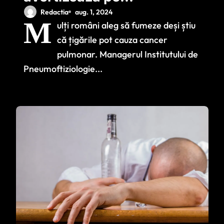
români: Consumul
Redactia
aug. 1, 2024
M
ulți români aleg să fumeze deși știu
de alcool și cafea
că țigările pot cauza cancer
poate cauza cancer
pulmonar. Managerul Institutului de
pulmonar
Pneumoftiziologie...