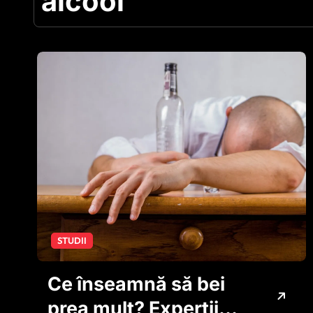
alcool
STUDII
Ce înseamnă să bei
prea mult? Experții