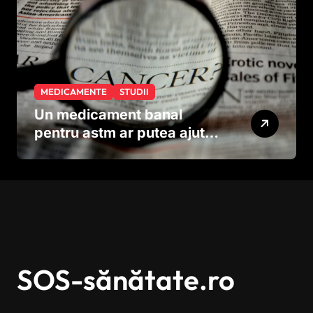
MEDICAMENTE
STUDII
Un medicament banal
pentru astm ar putea ajuta
în lupta împotriva
cancerului agresiv
SOS-sănătate.ro