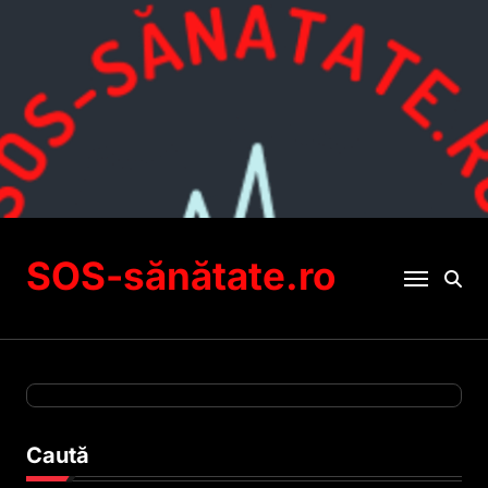
Sari
la
conținut
SOS-sănătate.ro
Caută