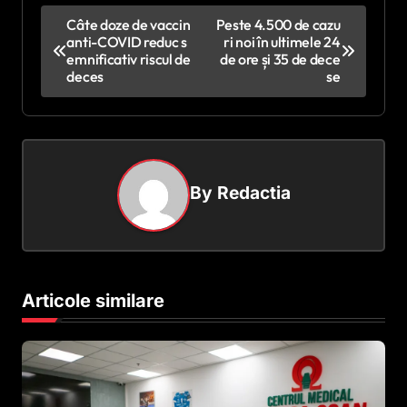
N
Câte doze de vaccin
Peste 4.500 de cazu
anti-COVID reduc s
ri noi în ultimele 24
a
emnificativ riscul de
de ore și 35 de dece
v
deces
se
i
g
a
By
Redactia
r
e
î
n
Articole similare
a
r
t