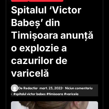
Spitalul ‘Victor
Babeş’ din
Timişoara anunţă
o explozie a
cazurilor de
varicelă
De Redactia
mart. 23, 2022
Niciun comentariu
#
spitalul victor babes
#
timisoara
#
varicela