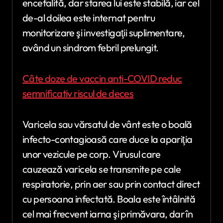
encefalită, dar starea lui este stabilă, iar cel
de-al doilea este internat pentru
monitorizare şi investigaţii suplimentare,
având un sindrom febril prelungit.
Câte doze de vaccin anti-COVID reduc
semnificativ riscul de deces
Varicela sau vărsatul de vânt este o boală
infecto-contagioasă care duce la apariţia
unor vezicule pe corp. Virusul care
cauzează varicela se transmite pe cale
respiratorie, prin aer sau prin contact direct
cu persoana infectată. Boala este întâlnită
cel mai frecvent iarna şi primăvara, dar în