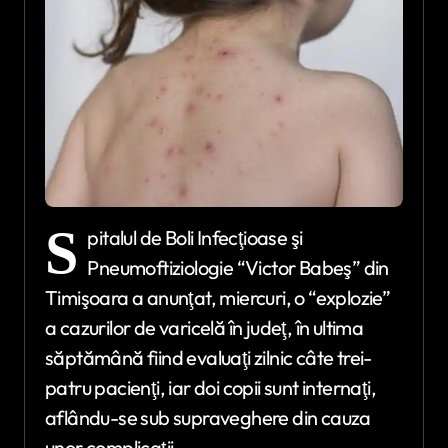
S
pitalul de Boli Infecţioase şi
Pneumoftiziologie “Victor Babeş” din
Timişoara a anunţat, miercuri, o “explozie”
a cazurilor de varicelă în judeţ, în ultima
săptămână fiind evaluaţi zilnic câte trei-
patru pacienţi, iar doi copii sunt internaţi,
aflându-se sub supraveghere din cauza
unor complicaţii.