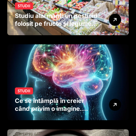
STUDII
Studiu alarmant: un pesticid
folosit pe fructe și legume
ar putea afecta dezvoltarea
creierului copiilor încă
dinainte de naștere
STUDII
Ce se întâmplă în creier
când privim o imagine.
Studiul care explică rolul
neuronilor