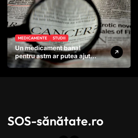
MEDICAMENTE
STUDII
Un medicament banal
pentru astm ar putea ajuta
în lupta împotriva
cancerului agresiv
SOS-sănătate.ro