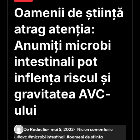
Oamenii de știință
atrag atenția:
Anumiţi microbi
intestinali pot
inflenţa riscul şi
gravitatea AVC-
ului
De Redactia
mai 5, 2022
Niciun comentariu
#
avc
#
microbi intestinali
#
oameni de stiinta