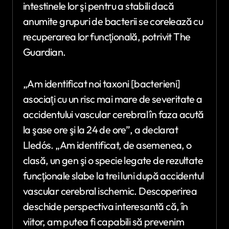
intestinele lor şi pentru a stabili dacă
anumite grupuri de bacterii se corelează cu
recuperarea lor funcţională, potrivit The
Guardian.
„Am identificat noi taxoni [bacterieni]
asociaţi cu un risc mai mare de severitate a
accidentului vascular cerebral în faza acută
la şase ore şi la 24 de ore”, a declarat
Lledós. „Am identificat, de asemenea, o
clasă, un gen şi o specie legate de rezultate
funcţionale slabe la trei luni după accidentul
vascular cerebral ischemic. Descoperirea
deschide perspectiva interesantă că, în
viitor, am putea fi capabili să prevenim