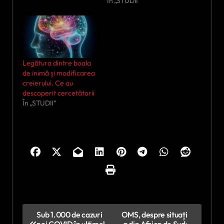
În „STUDII”
Legătura dintre boala
de inimă și modificarea
creierului. Ce au
descoperit cercetătorii
În „STUDII”
N
Sub 1.000 de cazuri
OMS, despre situați