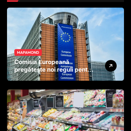
MAPAMOND
Comisia Europeană
pregătește noi reguli pentru
tutun și țigările electronice