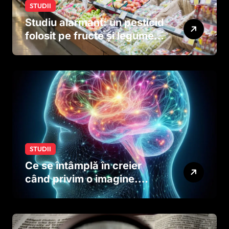
STUDII
Studiu alarmant: un pesticid
folosit pe fructe și legume
ar putea afecta dezvoltarea
creierului copiilor încă
dinainte de naștere
STUDII
Ce se întâmplă în creier
când privim o imagine.
Studiul care explică rolul
neuronilor