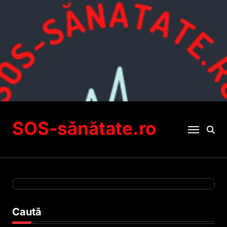
Sari
la
conținut
SOS-sănătate.ro
Caută