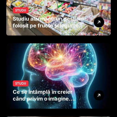
STUDII
Studiu alarmant: un pesticid
folosit pe fructe și legume
ar putea afecta dezvoltarea
creierului copiilor încă
dinainte de naștere
STUDII
Ce se întâmplă în creier
când privim o imagine.
Studiul care explică rolul
neuronilor