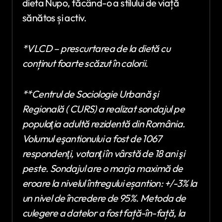
dieta Nupo, făcând-o a stilului de viață
sănătos și activ.
*VLCD –
prescurtarea de la dietă cu
conținut foarte scăzut în calorii.
**Centrul de Sociologie Urbană şi
Regională ( CURS) a realizat sondajul pe
populaţia adultă rezidentă din România.
Volumul eşantionului a fost de 1067
respondenţi, votanţi în vârstă de 18 ani şi
peste. Sondajul are o marja maximă de
eroare la nivelul întregului eșantion: +/-3% la
un nivel de încredere de 95%. Metoda de
culegere a datelor a fost față-în-față, la