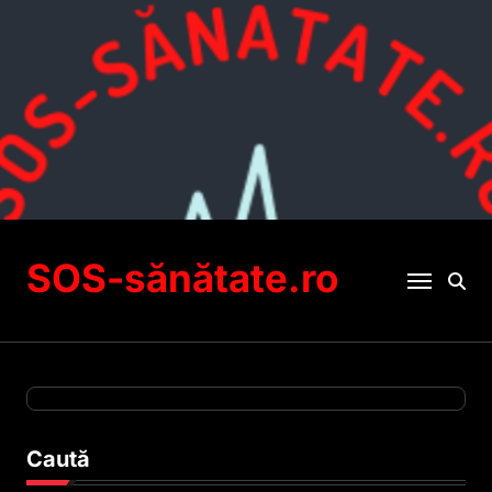
Sari
la
conținut
SOS-sănătate.ro
Caută