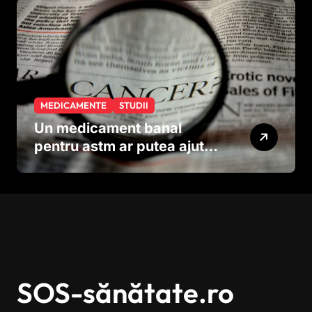
MEDICAMENTE
STUDII
Un medicament banal
pentru astm ar putea ajuta
în lupta împotriva
cancerului agresiv
SOS-sănătate.ro