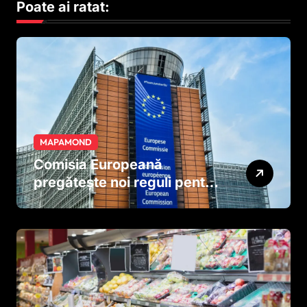
Poate ai ratat:
MAPAMOND
Comisia Europeană
pregătește noi reguli pentru
tutun și țigările electronice