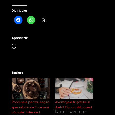
Distribuie:
Apreciază:
Încarc...
Similare
Produsele pentru regim
Avantajele trișatului în
special, din ce în ce mai
dietă! Da, ai citit corect
căutate. Interesul
În „DIETE & REȚETE”