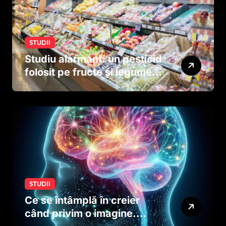
STUDII
Studiu alarmant: un pesticid
folosit pe fructe și legume
ar putea afecta dezvoltarea
creierului copiilor încă
dinainte de naștere
STUDII
Ce se întâmplă în creier
când privim o imagine.