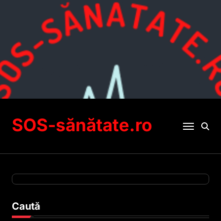
Sari
la
conținut
SOS-sănătate.ro
Caută