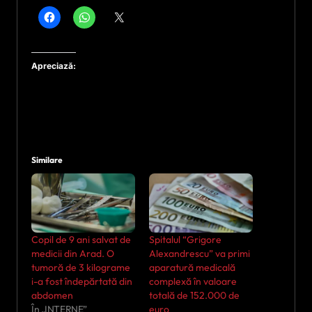
Apreciază:
Similare
Copil de 9 ani salvat de
Spitalul “Grigore
medicii din Arad. O
Alexandrescu” va primi
tumoră de 3 kilograme
aparatură medicală
i-a fost îndepărtată din
complexă în valoare
abdomen
totală de 152.000 de
În „INTERNE”
euro