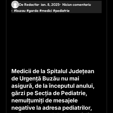
De Redactia
ian. 8, 2025
Niciun comentariu
#
buzau
#
garda
#
medici
#
pediatrie
Medicii de la Spitalul Judeţean
de Urgenţă Buzău nu mai
asigură, de la începutul anului,
gărzi pe Secţia de Pediatrie,
nemulţumiţi de mesajele
negative la adresa pediatrilor,