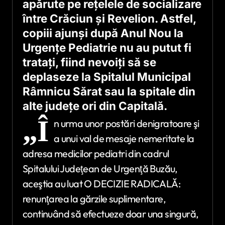
apărute pe reţelele de socializare
între Crăciun şi Revelion. Astfel,
copiii ajunşi după Anul Nou la
Urgenţe Pediatrie nu au putut fi
trataţi, fiind nevoiţi să se
deplaseze la Spitalul Municipal
Râmnicu Sărat sau la spitale din
alte judeţe ori din Capitală.
„Î
n urma unor postări denigratoare şi
a unui val de mesaje nemeritate la
adresa medicilor pediatri din cadrul
Spitalului Judeţean de Urgenţă Buzău,
aceştia au luat O DECIZIE RADICALĂ:
renunţarea la gărzile suplimentare,
continuând să efectueze doar una singură,