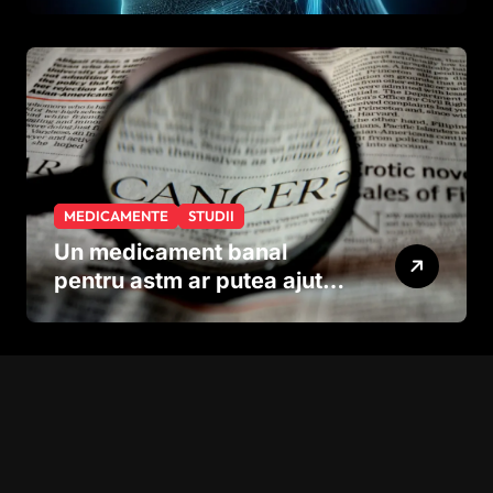
Studiul care explică rolul
neuronilor
MEDICAMENTE
STUDII
Un medicament banal
pentru astm ar putea ajuta
în lupta împotriva
cancerului agresiv