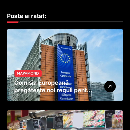
Poate ai ratat:
MAPAMOND
Comisia Europeană
pregătește noi reguli pentru
tutun și țigările electronice