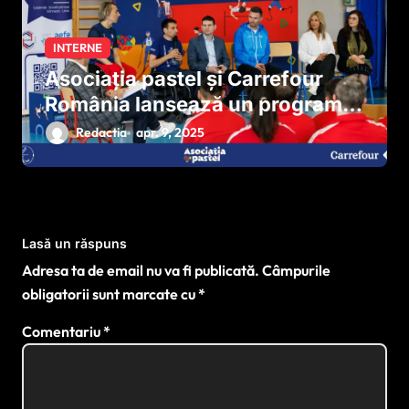
INTERNE
Asociația pastel și Carrefour
România lansează un program
național pentru dezvoltarea
Redactia
apr. 9, 2025
sportului paralimpic
Lasă un răspuns
Adresa ta de email nu va fi publicată.
Câmpurile
obligatorii sunt marcate cu
*
Comentariu
*