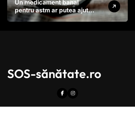
Un medicament banal
pentru astm ar putea ajuta
în lupta împotriva
cancerului agresiv
SOS-sănătate.ro
Drepturi de autor © Toate drepturile sunt rezervate.
|
Newsxo
de
Themeansar
.