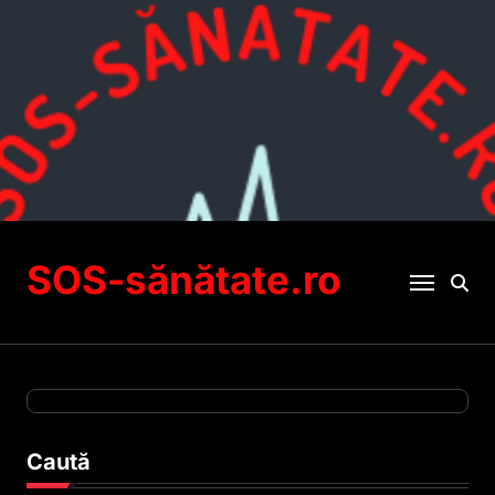
Sari
la
conținut
SOS-sănătate.ro
Caută