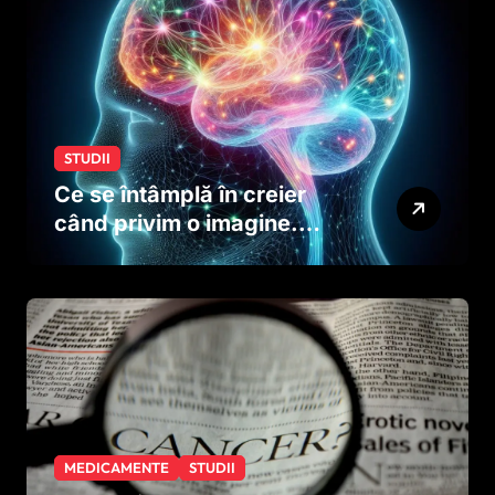
STUDII
Ce se întâmplă în creier
când privim o imagine.
Studiul care explică rolul
neuronilor
MEDICAMENTE
STUDII