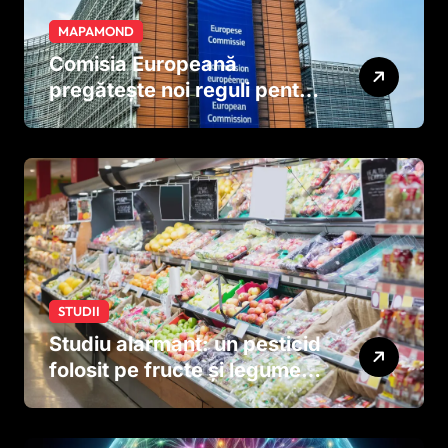
MAPAMOND
Comisia Europeană
pregătește noi reguli pentru
tutun și țigările electronice
STUDII
Studiu alarmant: un pesticid
folosit pe fructe și legume
ar putea afecta dezvoltarea
creierului copiilor încă
dinainte de naștere