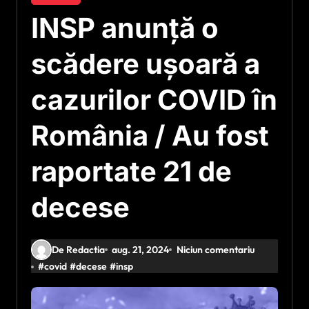
INSP anunță o
scădere ușoară a
cazurilor COVID în
România / Au fost
raportate 21 de
decese
De Redactia
aug. 21, 2024
Niciun comentariu
#
covid
#
decese
#
insp