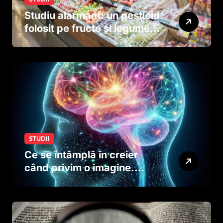
Studiu alarmant: un pesticid
folosit pe fructe și legume
ar putea afecta dezvoltarea
creierului copiilor încă
dinainte de naștere
STUDII
Ce se întâmplă în creier
când privim o imagine.
Studiul care explică rolul
neuronilor