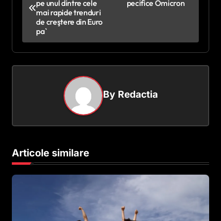
pe unul dintre cele
pecifice Omicron
v
mai rapide trenduri
de creştere din Euro
i
pa`
g
a
r
e
By
Redactia
î
n
a
Articole similare
r
t
i
c