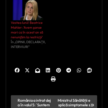
Vestea lunii! Beatrice
Mahler: ‘Avem şanse
mari ca în acest an să
renunţăm la restricţii’
În „OPINII, DECLARAȚII,
INTERVIURI”
N
România a intrat dej
Ministrul Sănătății e
a în valul 5: `Suntem
xplică simptomele s
a