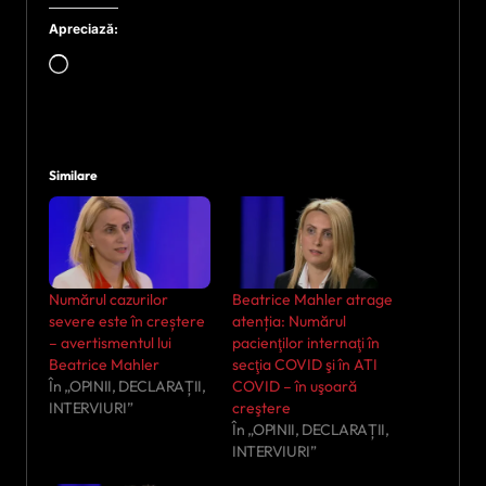
Apreciază:
Încarc...
Similare
Numărul cazurilor
Beatrice Mahler atrage
severe este în creștere
atenția: Numărul
– avertismentul lui
pacienţilor internaţi în
Beatrice Mahler
secţia COVID şi în ATI
În „OPINII, DECLARAȚII,
COVID – în uşoară
INTERVIURI”
creştere
În „OPINII, DECLARAȚII,
INTERVIURI”