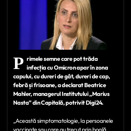
P
rimele semne care pot trăda
infecția cu Omicron apar în zona
capului, cu dureri de gât, dureri de cap,
febră și frisoane, a declarat Beatrice
Mahler, managerul Institutului „Marius
Nasta” din Capitală, potrivit Digi24.
„Această simptomatologie, la persoanele
vaccinate sau care au trecut prin boală,