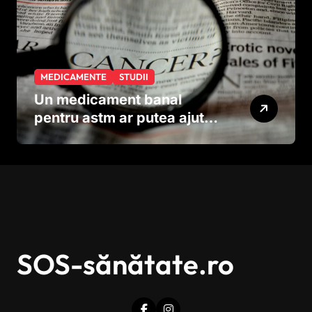
MEDICAMENTE
STUDII
Un medicament banal
pentru astm ar putea ajuta
în lupta împotriva
cancerului agresiv
SOS-sănătate.ro