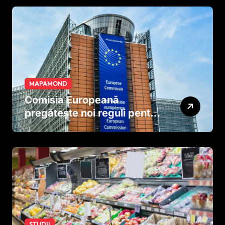
MAPAMOND
Comisia Europeană
pregătește noi reguli pentru
tutun și țigările electronice
STUDII