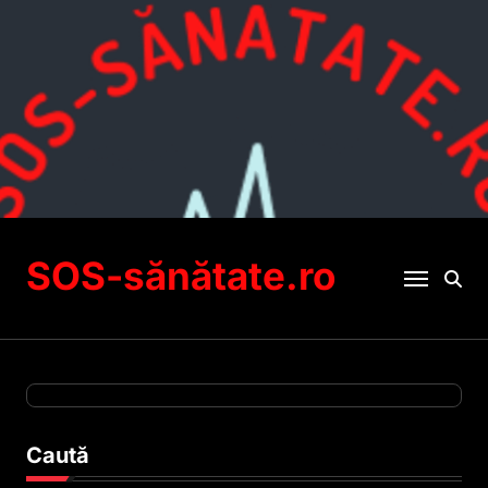
Sari
la
conținut
SOS-sănătate.ro
Caută