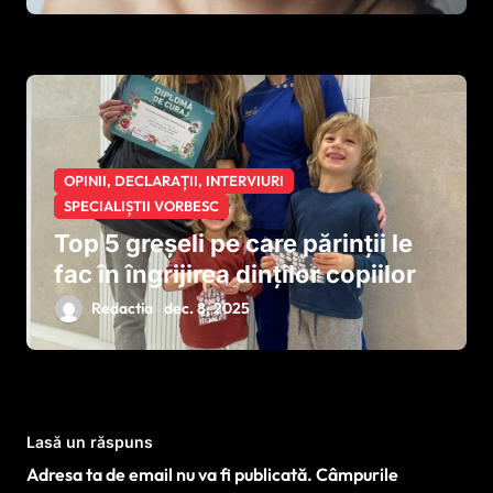
vârstnici. Nu este „botniță”, este
protecție
OPINII, DECLARAȚII, INTERVIURI
SPECIALIȘTII VORBESC
Top 5 greșeli pe care părinții le
fac în îngrijirea dinților copiilor
Redactia
dec. 8, 2025
Lasă un răspuns
Adresa ta de email nu va fi publicată.
Câmpurile