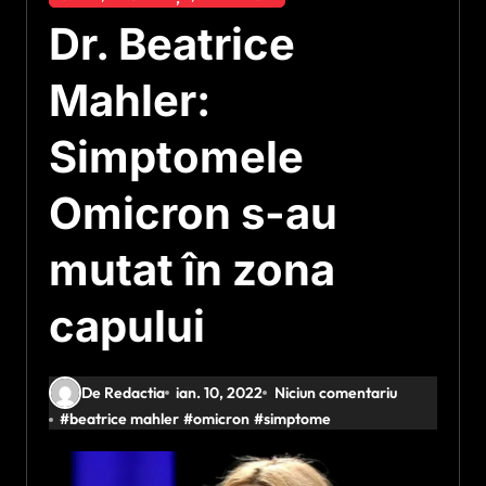
Dr. Beatrice
Mahler:
Simptomele
Omicron s-au
mutat în zona
capului
De Redactia
ian. 10, 2022
Niciun comentariu
#
beatrice mahler
#
omicron
#
simptome