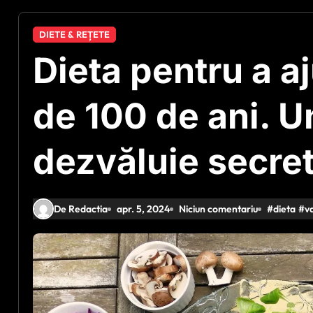
DIETE & REȚETE
Dieta pentru a a
de 100 de ani. U
dezvăluie secret
De Redactia
apr. 5, 2024
Niciun comentariu
#
dieta
#
v