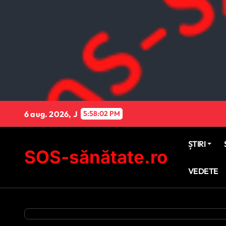
Sari
la
conținut
6 aug. 2026, J
5:58:03 PM
ȘTIRI
SOS-sănătate.ro
VEDETE