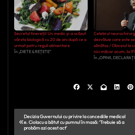
Secretul tinereții! Un medic și-a scăzut
Celebrul neurochirur
vârsta biologică cu 20 de ani după ce a
dezvăluie care este se
urmat patru reguli alimentare
sănătos / Obiceiul la 
În „DIETE & REȚETE”
nici măcar acum, la 91
În „OPINII, DECLARAȚI
N
Decizia Guvernului cu privire la concediile medical
e. Ciolacu a bătut cu pumnul în masă: ‘Trebuie să a
a
probăm azi acest act’