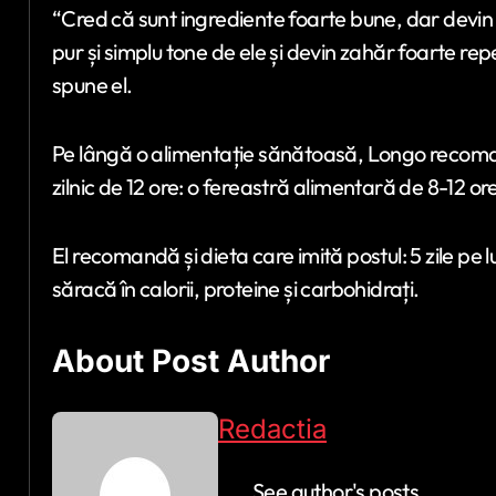
“Cred că sunt ingrediente foarte bune, dar dev
pur și simplu tone de ele și devin zahăr foarte re
spune el.
Pe lângă o alimentație sănătoasă, Longo recoman
zilnic de 12 ore: o fereastră alimentară de 8-12 o
El recomandă și dieta care imită postul: 5 zile pe 
săracă în calorii, proteine și carbohidrați.
About Post Author
Redactia
See author's posts