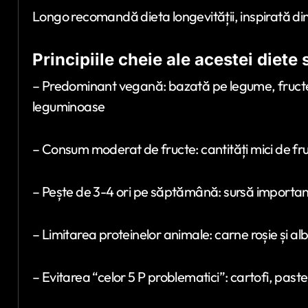
Longo recomandă dieta longevității, inspirată d
Principiile cheie ale acestei diete 
– Predominant vegană: bazată pe legume, fructe 
leguminoase
– Consum moderat de fructe: cantități mici de f
– Pește de 3-4 ori pe săptămână: sursă importan
– Limitarea proteinelor animale: carne roșie și albă
– Evitarea “celor 5 P problematici”: cartofi, paste,