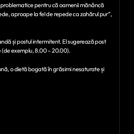
in problematice pentru că oamenii mănâncă
pede, aproape la fel de repede ca zahărul pur”,
dă și postul intermitent. El sugerează post
re (de exemplu, 8.00 – 20.00).
lună, o dietă bogată în grăsimi nesaturate și