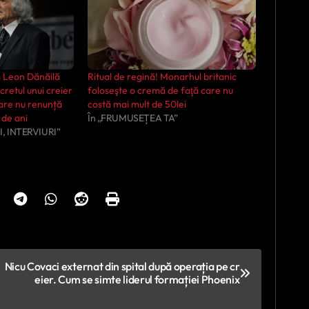
g Leon Dănăilă
Ritual de regină! Monarhul britanic
cretul unui creier
foloseşte o cremă de faţă care nu
care nu renunță
costă mai mult de 50lei
 de ani
În „FRUMUSEȚEA TA”
I, INTERVIURI”
Nicu Covaci externat din spital după operația pe cr
eier. Cum se simte liderul formației Phoenix