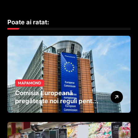
Poate ai ratat:
MAPAMOND
Comisia Europeană
pregătește noi reguli pentru
tutun și țigările electronice