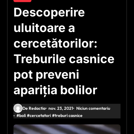
Descoperire
uluitoare a
cercetătorilor:
Treburile casnice
pot preveni
apariţia bolilor
De Redactia
nov. 23, 2021
Niciun comentariu
#
boli
#
cercetatori
#
treburi casnice