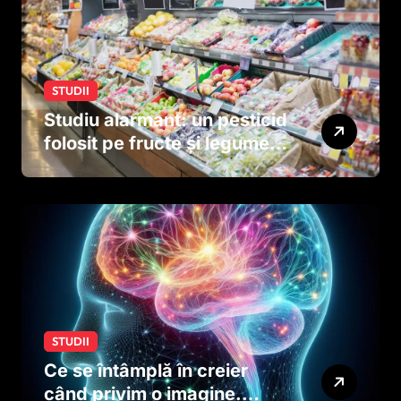
STUDII
Studiu alarmant: un pesticid
folosit pe fructe și legume
ar putea afecta dezvoltarea
creierului copiilor încă
dinainte de naștere
STUDII
Ce se întâmplă în creier
când privim o imagine.