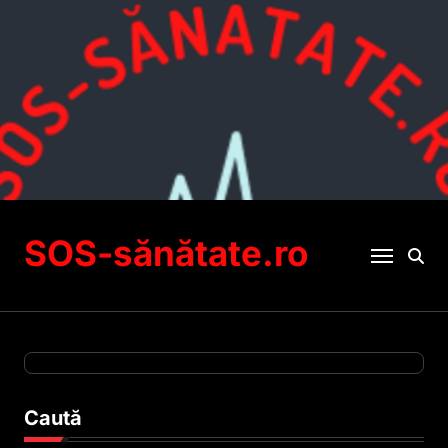
Sari
la
conținut
SOS-sănătate.ro
Caută