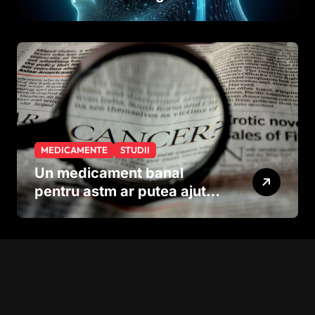
Studiul care explică rolul
neuronilor
MEDICAMENTE
STUDII
Un medicament banal
pentru astm ar putea ajuta
în lupta împotriva
cancerului agresiv