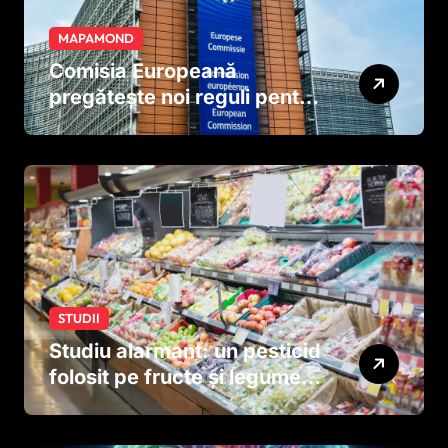
MAPAMOND
Comisia Europeană
pregătește noi reguli pentru
tutun și țigările electronice
STUDII
Studiu alarmant: un pesticid
folosit pe fructe și legume
ar putea afecta dezvoltarea
creierului copiilor încă