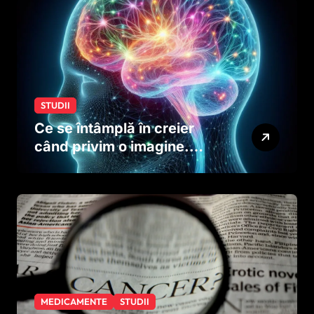
dinainte de naștere
STUDII
Ce se întâmplă în creier
când privim o imagine.
Studiul care explică rolul
neuronilor
MEDICAMENTE
STUDII