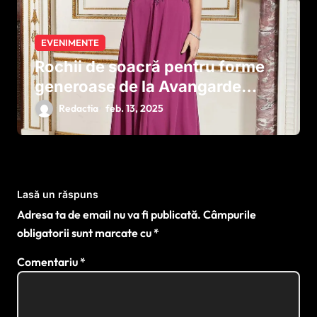
EVENIMENTE
Rochii de soacră pentru forme
generoase de la Avangarde
Brides – Eleganță și rafinament
Redactia
feb. 13, 2025
pentru fiecare siluetă
Lasă un răspuns
Adresa ta de email nu va fi publicată.
Câmpurile
obligatorii sunt marcate cu
*
Comentariu
*