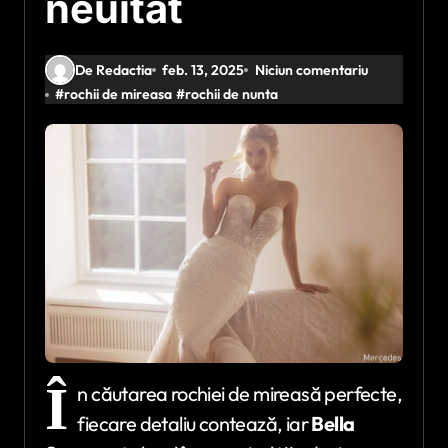
neuitat
De Redactia
feb. 13, 2025
Niciun comentariu
#
rochii de mireasa
#
rochii de nunta
Î
n căutarea rochiei de mireasă perfecte,
fiecare detaliu contează, iar
Bella