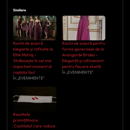
Similare
Rochii de soacră
Rochii de soacră pentru
elegante și rafinate la
forme generoase de la
Elite Mariaj –
Avangarde Brides –
Strălucește în cel mai
Eleganță și rafinament
important moment al
pentru fiecare siluetă
copilului tau!
În „EVENIMENTE”
În „EVENIMENTE”
Rezultate
promițătoare:
‘Cocktailul’ care reduce