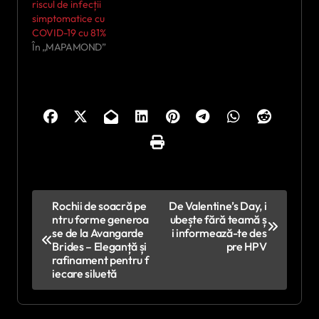
riscul de infecții
simptomatice cu
COVID-19 cu 81%
În „MAPAMOND”
N
Rochii de soacră pe
De Valentine’s Day, i
ntru forme generoa
ubește fără teamă ș
a
se de la Avangarde
i informează-te des
v
Brides – Eleganță și
pre HPV
rafinament pentru f
i
iecare siluetă
g
a