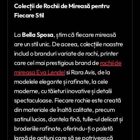
Colecții de Rochii de Mireasă pentru
Fiecare Stil
La
Bella Sposa
, știm că fiecare mireasă
are un stil unic. De aceea, colecțiile noastre
includ o branduri variate de rochi, printer
care cel mai prestigious brand de
rochii de
mireasa Eva Lendel
si Rara Avis, de la
modelele elegante și rafinate, la cele
moderne, cu tăieturi inovative și detalii
spectaculoase. Fiecare rochie este creată
din materiale de înaltă calitate, precum
satinul lucios, dantela fină, tulle-ul delicat și
broderiile rafinate, oferindu-ți o paletă
largă de opțiuni care să se potrivească