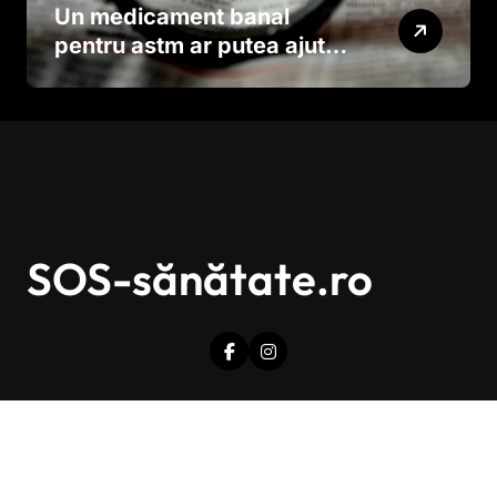
Un medicament banal
pentru astm ar putea ajuta
în lupta împotriva
cancerului agresiv
SOS-sănătate.ro
Drepturi de autor © Toate drepturile sunt rezervate.
|
Newsxo
de
Themeansar
.