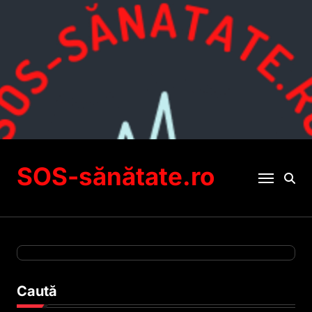
Sari
la
conținut
SOS-sănătate.ro
Caută