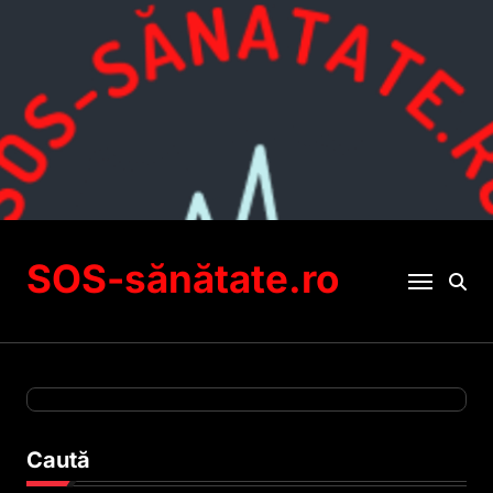
Sari
la
conținut
SOS-sănătate.ro
Caută