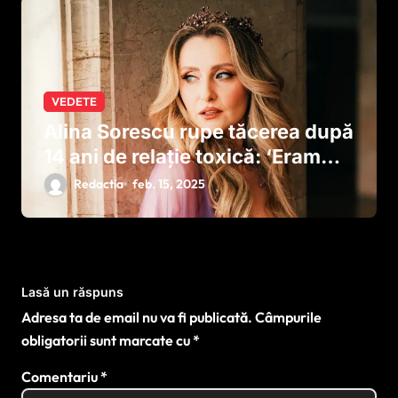
VEDETE
Alina Sorescu rupe tăcerea după
14 ani de relație toxică: ‘Eram
anihilată, umilită, jignită
Redactia
feb. 15, 2025
nonstop’ / Cum îți dai seama că
ești într-o relație cu un narcisist
Lasă un răspuns
Adresa ta de email nu va fi publicată.
Câmpurile
obligatorii sunt marcate cu
*
Comentariu
*