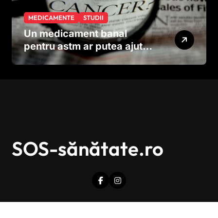
MEDICAMENTE
STUDII
Un medicament banal
pentru astm ar putea ajuta
în lupta împotriva
cancerului agresiv
SOS-sănătate.ro