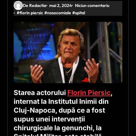
De Redactia
mai 2, 2024
Niciun comentariu
#
florin piersic
#
nosocomiale
#
spital
Starea actorului
Florin Piersic
,
internat la Institutul Inimii din
Cluj-Napoca, după ce a fost
supus unei intervenţii
chirurgicale la genunchi, la