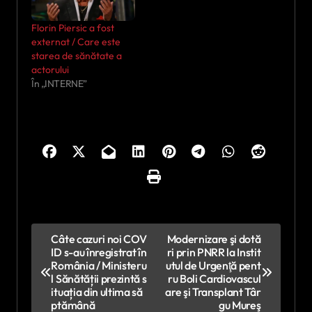
Florin Piersic a fost
externat / Care este
starea de sănătate a
actorului
În „INTERNE”
N
Câte cazuri noi COV
Modernizare şi dotă
ID s-au înregistrat în
ri prin PNRR la Instit
a
România / Ministeru
utul de Urgenţă pent
v
l Sănătății prezintă s
ru Boli Cardiovascul
ituația din ultima să
are şi Transplant Târ
i
ptămână
gu Mureş