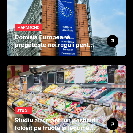
MAPAMOND
Comisia Europeană
pregătește noi reguli pentru
tutun și țigările electronice
STUDII
Studiu alarmant: un pesticid
folosit pe fructe și legume