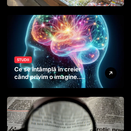
ar putea afecta dezvoltarea
creierului copiilor încă
dinainte de naștere
STUDII
Ce se întâmplă în creier
când privim o imagine.
Studiul care explică rolul
neuronilor