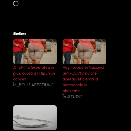
Încarc...
Similare
ATENȚIE Greutatea în
Vești proaste: Vaccinul
plus, cauză a 11 tipuri de
anti-COVID nu are
cancer
aceeași eficiență la
În „BOLI & AFECȚIUNI”
persoanele cu
obezitate
În „STUDII”