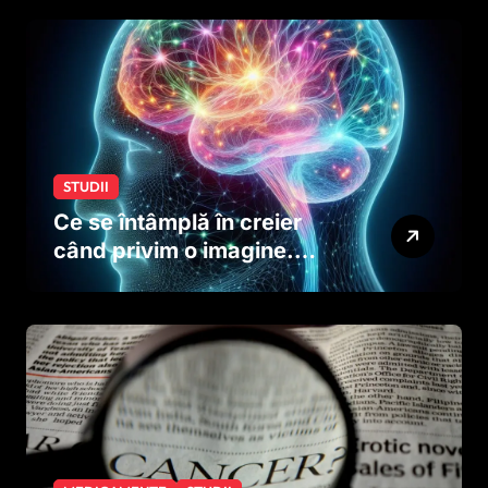
creierului copiilor încă
dinainte de naștere
STUDII
Ce se întâmplă în creier
când privim o imagine.
Studiul care explică rolul
neuronilor