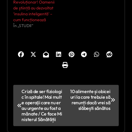
Revoluționar! Oamenii
de știință au dezvoltat
‘insulina inteligentă’ –
cum funcționează
În „STUDII”
N
Criză de ser fiziologi
10 alimente și obicei
c în spitale! Mai mult
uri la care trebuie să
a
e operaţii care nu er
renunți dacă vrei să
v
au urgente au fost a
slăbești sănătos
mânate / Ce face Mi
i
nisterul Sănătății
g