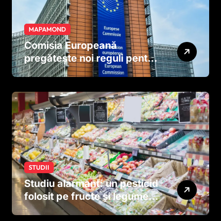
MAPAMOND
Comisia Europeană
pregătește noi reguli pentru
tutun și țigările electronice
STUDII
Studiu alarmant: un pesticid
folosit pe fructe și legume
ar putea afecta dezvoltarea