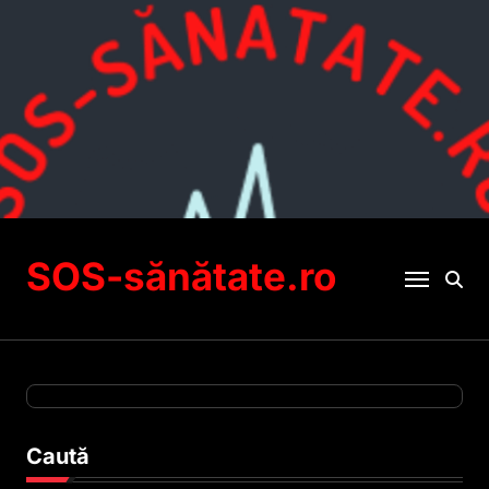
Sari
la
conținut
SOS-sănătate.ro
Caută