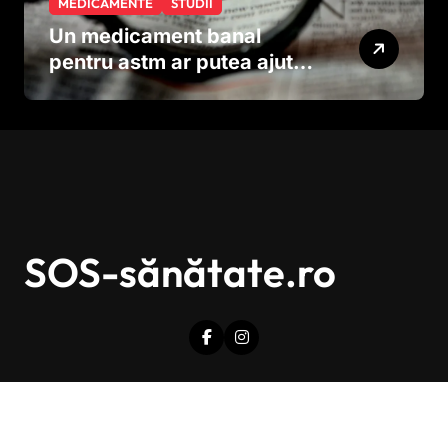
MEDICAMENTE
STUDII
Un medicament banal
pentru astm ar putea ajuta
în lupta împotriva
cancerului agresiv
SOS-sănătate.ro
Drepturi de autor © Toate drepturile sunt rezervate.
|