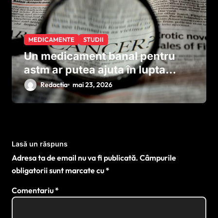
MEDICAMENTE
STUDII
Un medicament banal pentru
astm ar putea ajuta în lupta
împotriva cancerului agresiv
Redactia
mai 23, 2026
Lasă un răspuns
Adresa ta de email nu va fi publicată.
Câmpurile
obligatorii sunt marcate cu
*
Comentariu
*