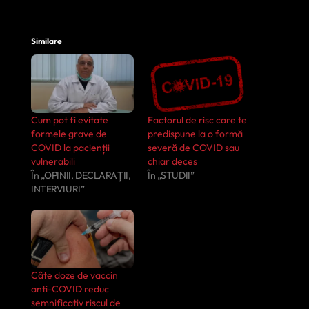
Similare
Cum pot fi evitate
Factorul de risc care te
formele grave de
predispune la o formă
COVID la pacienții
severă de COVID sau
vulnerabili
chiar deces
În „OPINII, DECLARAȚII,
În „STUDII”
INTERVIURI”
Câte doze de vaccin
anti-COVID reduc
semnificativ riscul de