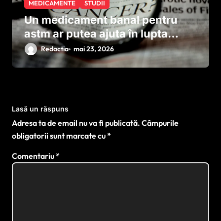
MEDICAMENTE
STUDII
Un medicament banal pentru
astm ar putea ajuta în lupta
împotriva cancerului agresiv
Redactia
mai 23, 2026
Lasă un răspuns
Adresa ta de email nu va fi publicată.
Câmpurile
obligatorii sunt marcate cu
*
Comentariu
*