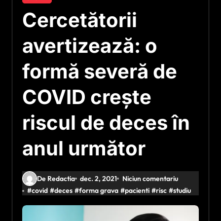
Cercetătorii
avertizează: o
formă severă de
COVID crește
riscul de deces în
anul următor
De Redactia
dec. 2, 2021
Niciun comentariu
#
covid
#
deces
#
forma grava
#
pacienti
#
risc
#
studiu