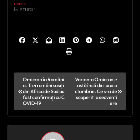
deces
În „STUDII”
N
Omicron în Români
Varianta Omicron e
a. Trei români sosiți
xistă încă din luna o
a
din Africa de Sud au
ctombrie. Ce s-a de
v
fost confirmați cu C
scoperit la secvenți
OVID-19
ere
i
g
a
r