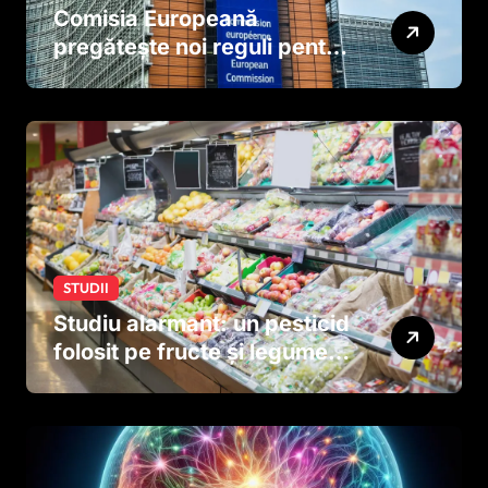
Comisia Europeană
pregătește noi reguli pentru
tutun și țigările electronice
STUDII
Studiu alarmant: un pesticid
folosit pe fructe și legume
ar putea afecta dezvoltarea
creierului copiilor încă
dinainte de naștere