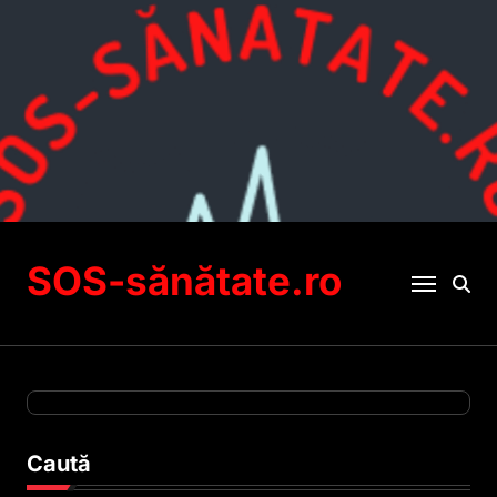
Sari
la
conținut
SOS-sănătate.ro
Caută