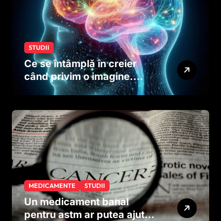
STUDII
Ce se întâmplă în creier
când privim o imagine.
Studiul care explică rolul
neuronilor
MEDICAMENTE
STUDII
Un medicament banal
pentru astm ar putea ajuta