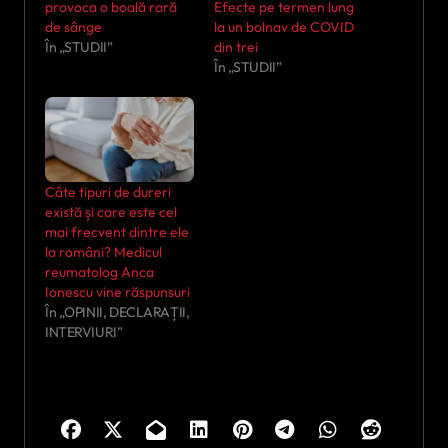
provoca o boală rară
Efecte pe termen lung
de sânge
la un bolnav de COVID
În „STUDII”
din trei
În „STUDII”
Câte tipuri de dureri
există și care este cel
mai frecvent dintre ele
la români? Medicul
reumatolog Anca
Ionescu vine răspunsuri
În „OPINII, DECLARAȚII,
INTERVIURI”