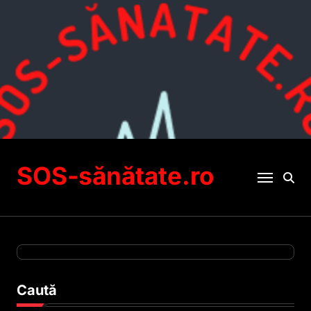
Sari
la
conținut
SOS-sănătate.ro
Caută