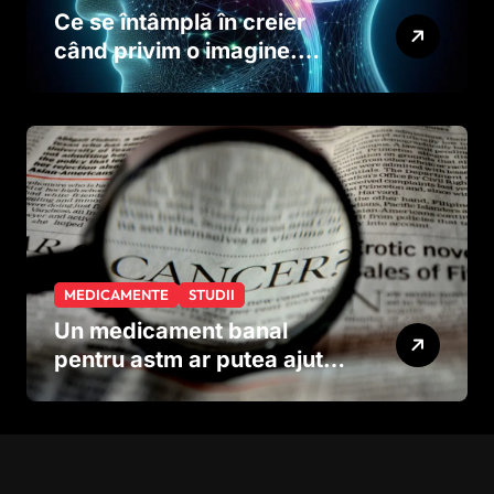
Ce se întâmplă în creier
când privim o imagine.
Studiul care explică rolul
neuronilor
MEDICAMENTE
STUDII
Un medicament banal
pentru astm ar putea ajuta
în lupta împotriva
cancerului agresiv