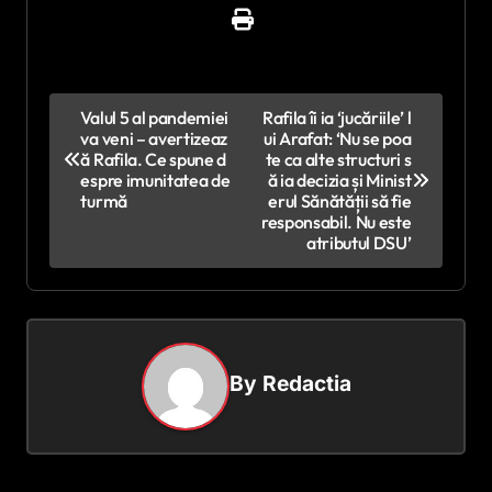
N
Valul 5 al pandemiei
Rafila îi ia ‘jucăriile’ l
va veni – avertizeaz
ui Arafat: ‘Nu se poa
a
ă Rafila. Ce spune d
te ca alte structuri s
v
espre imunitatea de
ă ia decizia și Minist
turmă
erul Sănătății să fie
i
responsabil. Nu este
atributul DSU’
g
a
r
e
By
Redactia
î
n
a