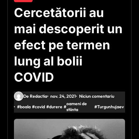
Cercetătorii au
mai descoperit un
efect pe termen
lung al bolii
COVID
De Redactia
nov. 24, 2021
Niciun comentariu
oameni de
#
boala
#
covid
#
durere
#
#
Turgunhujaev
stiinta