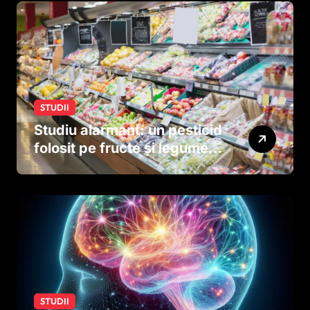
STUDII
Studiu alarmant: un pesticid
folosit pe fructe și legume
ar putea afecta dezvoltarea
creierului copiilor încă
dinainte de naștere
STUDII