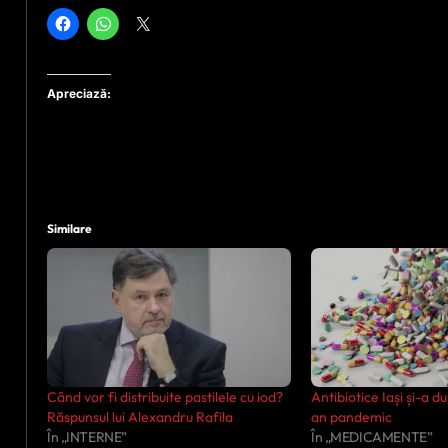
Apreciază:
Similare
Când vor fi distribuite pastilele cu iod?
Antibiotice Iași și-a dub
Răspunsul lui Alexandru Rafila
an pandemic
În „INTERNE”
În „MEDICAMENTE”