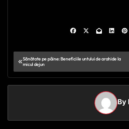
N
Sănătate pe pâine: Beneficiile untului de arahide la
micul dejun
a
v
i
By
g
a
r