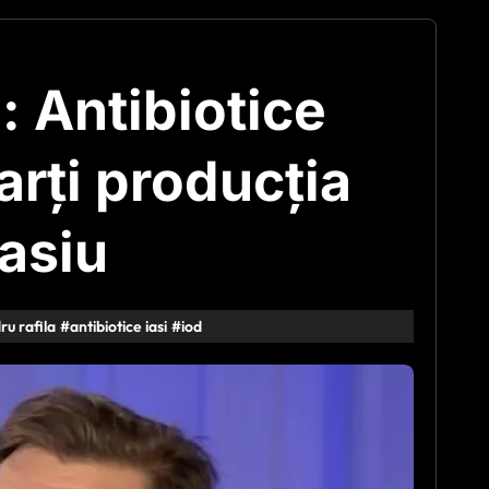
: Antibiotice
arți producția
asiu
ru rafila
#
antibiotice iasi
#
iod