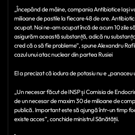
„Începând de mâine, compania Antibiotice Iași va
milioane de pastile la fiecare 48 de ore. Antibioti
ocupat. Noi ne-am ocupat încă de acum 10 zile 
asigurăm această substanță, adică nu substanța a
cred că o să fie probleme”, spune Alexandru Rafi
cazul unui atac nuclear din partea Rusiei
El a precizat că iodura de potasiu nu e „panaceu u
„Un necesar făcut de INSP și Comisia de Endocri
de un necesar de maxim 30 de milioane de compri
publică. Important este să ajungă într-un timp foart
existe acces”, conchide ministrul Sănătății.