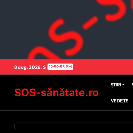
Sari
la
conținut
8 aug. 2026, S
12:59:56 PM
ȘTIRI
SOS-sănătate.ro
VEDETE