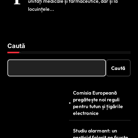
unități medicale și farmaceutice, dar și la
Acuzații de fals
locuințele...
intelectual și
obținere ilegală de
fonduri
Caută
Caută
Comisia Europeană
pregătește noi reguli
pentru tutun și țigările
electronice
Studiu alarmant: un
pesticid folosit pe fructe