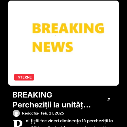
INTERNE
BREAKING
Percheziții la unități
medicale și
Redactia
feb. 21, 2025
P
olițiștii fac vineri dimineața 14 percheziții la
farmaceutice.