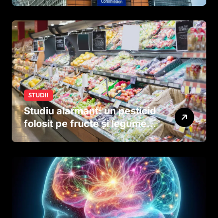
tutun și țigările electronice
STUDII
Studiu alarmant: un pesticid
folosit pe fructe și legume
ar putea afecta dezvoltarea
creierului copiilor încă
dinainte de naștere