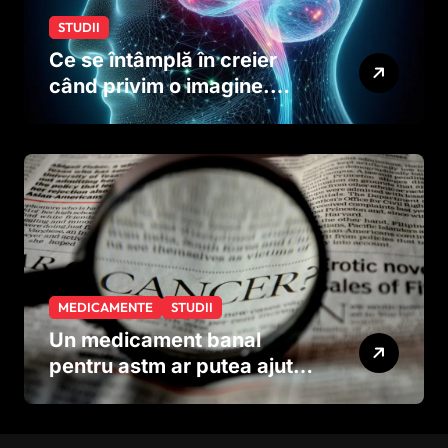
STUDII
Ce se întâmplă în creier
când privim o imagine.
Studiul care explică rolul
neuronilor
MEDICAMENTE
STUDII
Un medicament banal
pentru astm ar putea ajuta
în lupta împotriva
cancerului agresiv