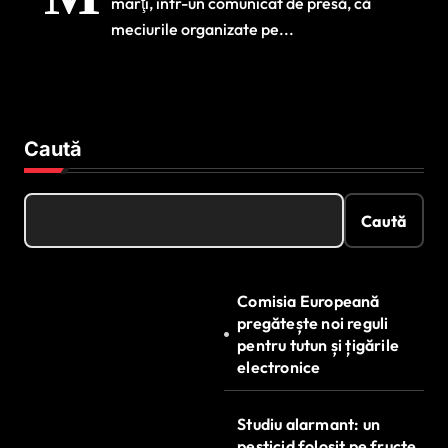
marţi, într-un comunicat de presă, că
cu spectatori
meciurile organizate pe...
Caută
Caută
Comisia Europeană
pregătește noi reguli
pentru tutun și țigările
electronice
Studiu alarmant: un
pesticid folosit pe fructe