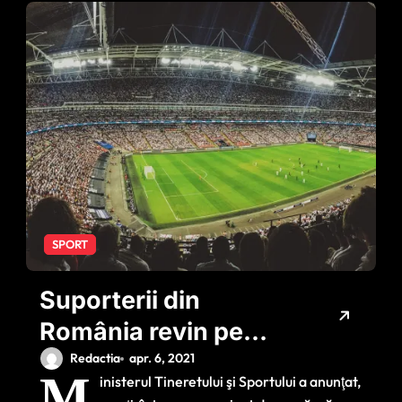
SPORT
Suporterii din
România revin pe
stadioane! Meciurile
Redactia
apr. 6, 2021
M
inisterul Tineretului şi Sportului a anunţat,
de la Euro se joacă