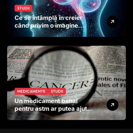
STUDII
Ce se întâmplă în creier
când privim o imagine.
Studiul care explică rolul
neuronilor
MEDICAMENTE
STUDII
Un medicament banal
pentru astm ar putea ajuta
în lupta împotriva
cancerului agresiv