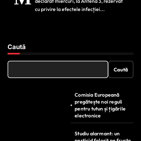
declarat miercuri, la Antena 3, rezervat
ajuns la persoanele
cu privire la efectele infecției...
vulnerabile
Caută
Caută
Comisia Europeană
pregătește noi reguli
pentru tutun și țigările
electronice
Studiu alarmant: un
pesticid folosit pe fructe