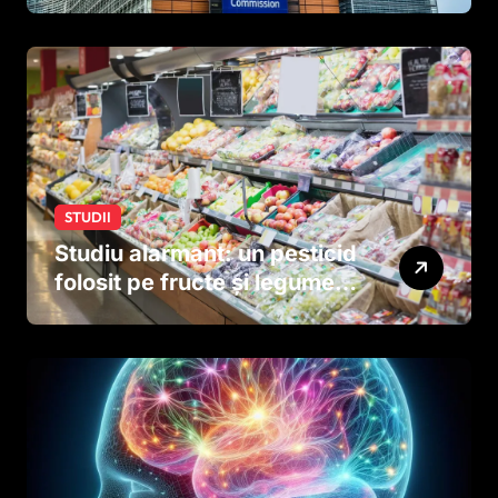
tutun și țigările electronice
STUDII
Studiu alarmant: un pesticid
folosit pe fructe și legume
ar putea afecta dezvoltarea
creierului copiilor încă
dinainte de naștere