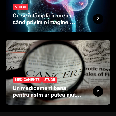
STUDII
Ce se întâmplă în creier
când privim o imagine.
Studiul care explică rolul
neuronilor
MEDICAMENTE
STUDII
Un medicament banal
pentru astm ar putea ajuta
în lupta împotriva
cancerului agresiv