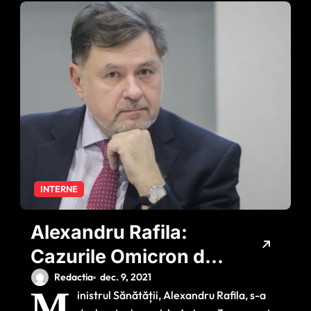
INTERNE
Alexandru Rafila:
Cazurile Omicron din
Africa nu sunt grave,
Redactia
dec. 9, 2021
M
inistrul Sănătății, Alexandru Rafila, s-a
dar infecția nu a