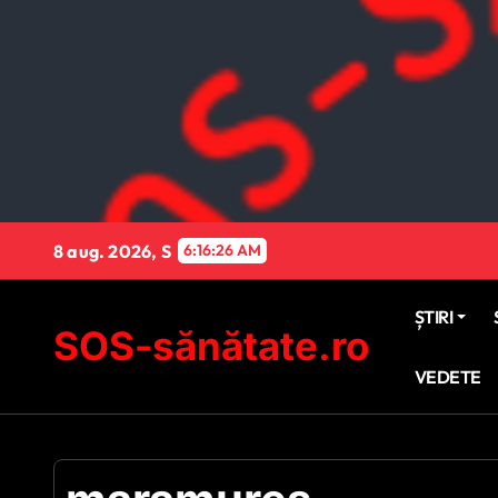
Sari
la
conținut
8 aug. 2026, S
6:16:27 AM
ȘTIRI
SOS-sănătate.ro
VEDETE