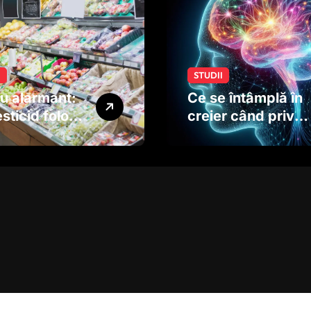
I
STUDII
u alarmant:
Ce se întâmplă în
sticid folosit
creier când privim
ucte și
o imagine. Studiul
me ar putea
care explică rolul
ta
neuronilor
oltarea
rului copiilor
dinainte de
ere