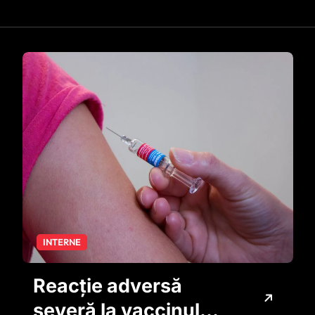
INTERNE
Reacție adversă
severă la vaccinul