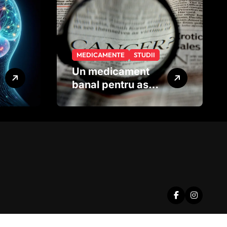
MEDICAMENTE
STUDII
Un medicament
banal pentru astm
ar putea ajuta în
lupta împotriva
cancerului
agresiv