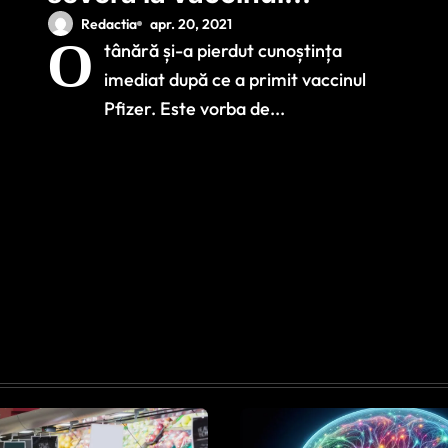
Pfizer. Ce a pățit o
Redactia
apr. 20, 2021
O
tânără și-a pierdut cunoștința
tânără de 16 ani din
imediat după ce a primit vaccinul
Maramureș
Pfizer. Este vorba de...