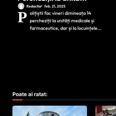
medicale și
Redactia
feb. 21, 2025
P
olițiștii fac vineri dimineața 14
farmaceutice.
percheziții la unități medicale și
Acuzații de fals
farmaceutice, dar și la locuințele...
intelectual și
obținere ilegală de
fonduri
Poate ai ratat: