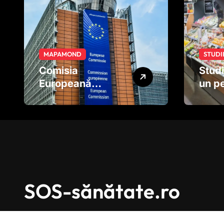
MAPAMOND
STUDI
Comisia
Studi
Europeană
un pe
pregătește noi
pe fr
reguli pentru
legu
tutun și țigările
afec
electronice
dezv
creie
încă 
nașt
SOS-sănătate.ro