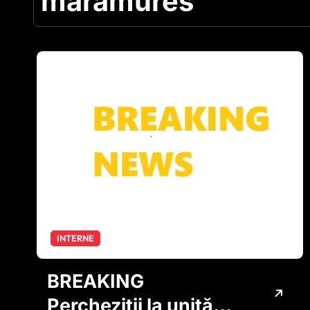
maramures
INTERNE
BREAKING
Percheziții la unități