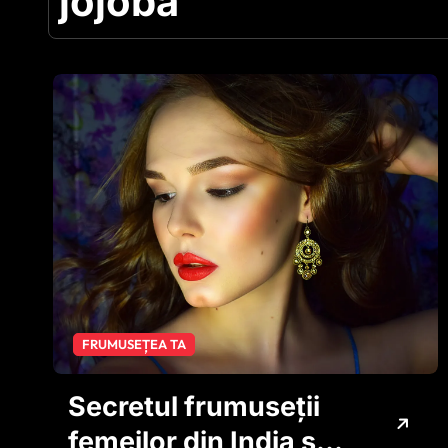
jojoba
FRUMUSEȚEA TA
Secretul frumuseții
femeilor din India și