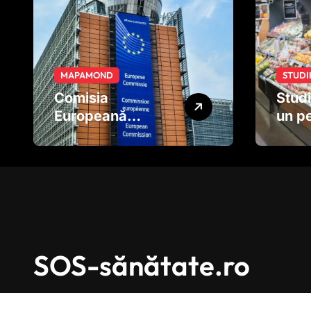
MAPAMOND
STUDI
Comisia
Studi
Europeană
un pe
pregătește noi
pe fr
reguli pentru
legu
tutun și țigările
afec
electronice
dezv
creie
încă 
nașt
SOS-sănătate.ro