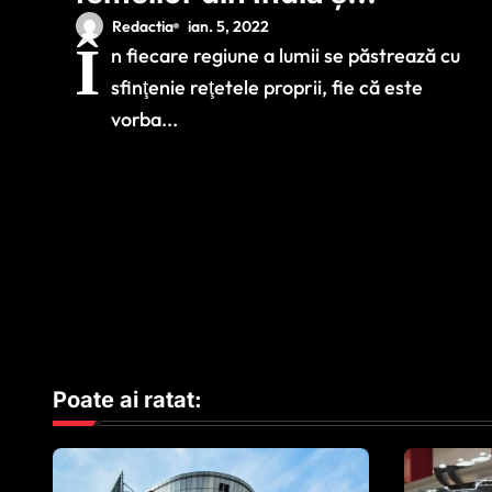
Brazilia: Trucuri pe
Redactia
ian. 5, 2022
Î
n fiecare regiune a lumii se păstrează cu
care le poți aplica
sfinţenie reţetele proprii, fie că este
foarte ușor în viața
vorba...
ta
Poate ai ratat: