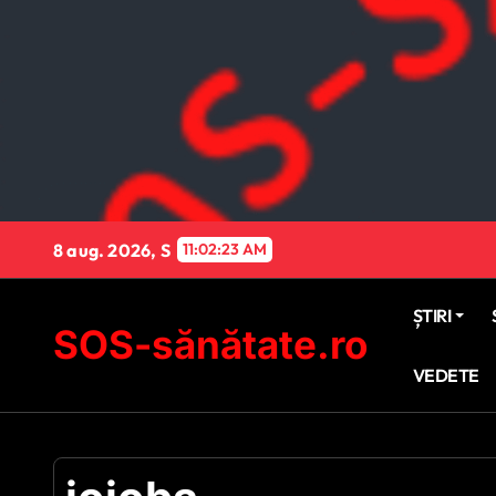
Sari
la
conținut
8 aug. 2026, S
11:02:24 AM
ȘTIRI
SOS-sănătate.ro
VEDETE