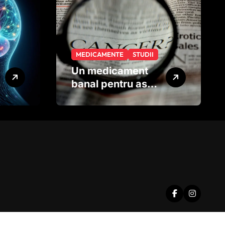
MEDICAMENTE
STUDII
Un medicament
banal pentru astm
ar putea ajuta în
lupta împotriva
cancerului
agresiv