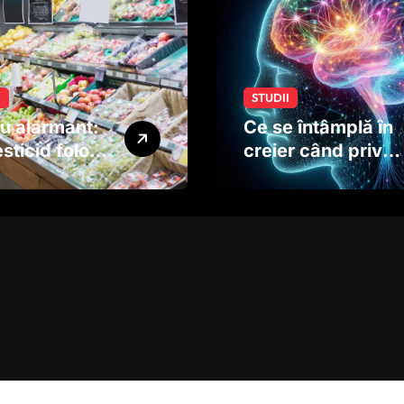
I
STUDII
u alarmant:
Ce se întâmplă în
sticid folosit
creier când privim
ucte și
o imagine. Studiul
me ar putea
care explică rolul
ta
neuronilor
oltarea
rului copiilor
dinainte de
ere