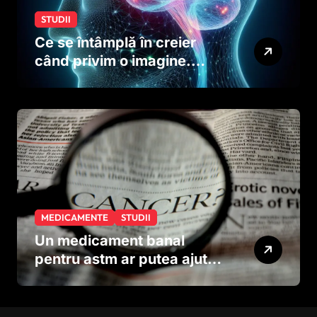
STUDII
Ce se întâmplă în creier
când privim o imagine.
Studiul care explică rolul
neuronilor
MEDICAMENTE
STUDII
Un medicament banal
pentru astm ar putea ajuta
în lupta împotriva
cancerului agresiv