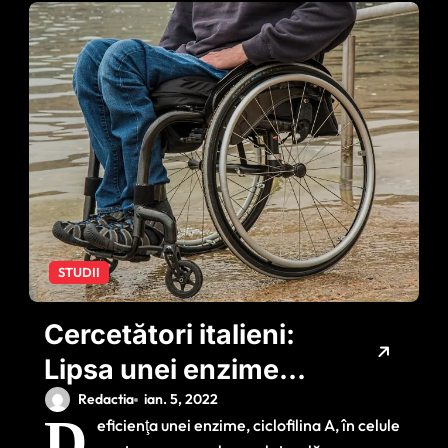
STUDII
Cercetători italieni:
Lipsa unei enzime
poate provoca
Redactia
ian. 5, 2022
D
eficienţa unei enzime, ciclofilina A, în celule
Scleroza laterală