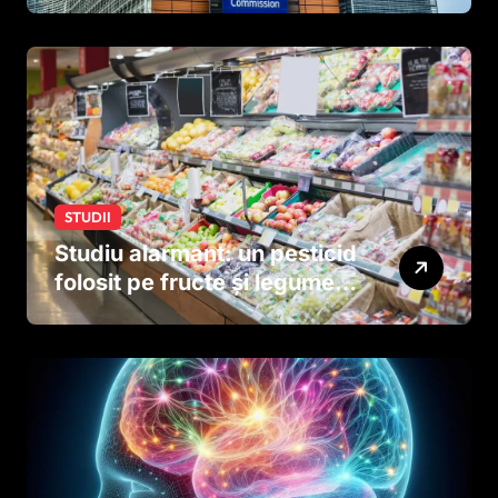
tutun și țigările electronice
STUDII
Studiu alarmant: un pesticid
folosit pe fructe și legume
ar putea afecta dezvoltarea
creierului copiilor încă
dinainte de naștere