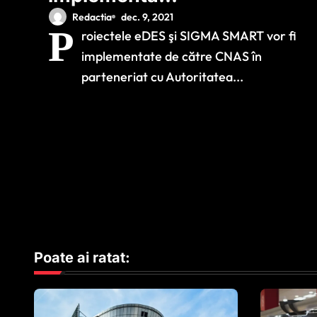
proiectele privind
Redactia
dec. 9, 2021
P
roiectele eDES şi SIGMA SMART vor fi
digitalizarea şi e-
implementate de către CNAS în
Sănătatea în
parteneriat cu Autoritatea...
parteneriat cu STS şi
ADR
Poate ai ratat: