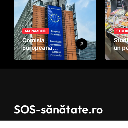
MAPAMOND
STUDI
Comisia
Studi
Europeană
un pe
pregătește noi
pe fr
reguli pentru
legu
tutun și țigările
afec
electronice
dezv
creie
încă 
nașt
SOS-sănătate.ro