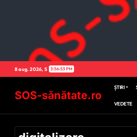
Sari
la
conținut
8 aug. 2026, S
3:56:54 PM
ȘTIRI
SOS-sănătate.ro
VEDETE