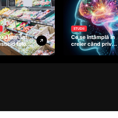
I
STUDII
u alarmant:
Ce se întâmplă în
sticid folosit
creier când privim
ucte și
o imagine. Studiul
me ar putea
care explică rolul
ta
neuronilor
oltarea
rului copiilor
dinainte de
ere