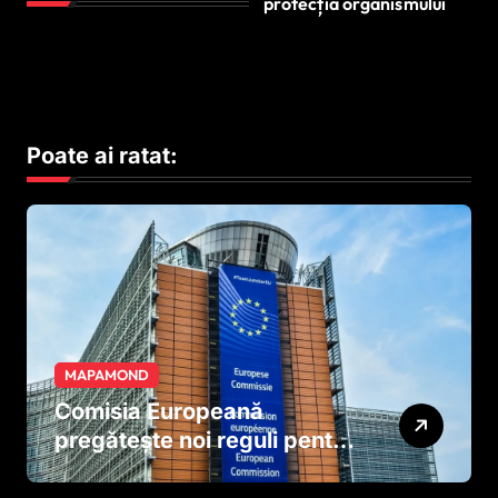
protecția organismului
Poate ai ratat:
MAPAMOND
Comisia Europeană
pregătește noi reguli pentru
tutun și țigările electronice