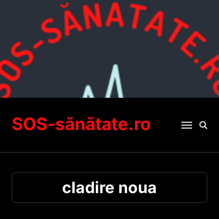
Sari
la
conținut
SOS-sănătate.ro
cladire noua