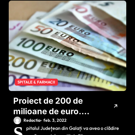
SPITALE & FARMACII
Proiect de 200 de
milioane de euro.
Spitalul Județean
Redactia
feb. 3, 2022
S
pitalul Județean din Galați va avea o clădire
Galați va avea o