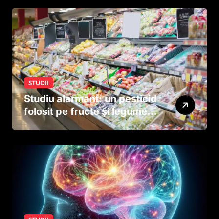
STUDII
Studiu alarmant: un pesticid
folosit pe fructe și legume
ar putea afecta dezvoltarea
creierului copiilor încă
dinainte de naștere