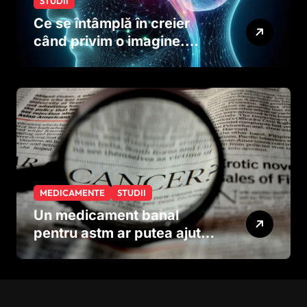
STUDII
Ce se întâmplă în creier
când privim o imagine.
Studiul care explică rolul
neuronilor
MEDICAMENTE
STUDII
Un medicament banal
pentru astm ar putea ajuta
în lupta împotriva
cancerului agresiv