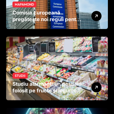
MAPAMOND
Comisia Europeană
pregătește noi reguli pentru
tutun și țigările electronice
STUDII
Studiu alarmant: un pesticid
folosit pe fructe și legume
ar putea afecta dezvoltarea
creierului copiilor încă
dinainte de naștere