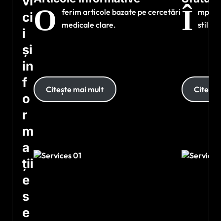
vi
O
Î
ferim articole bazate pe cercetări
mpărtă
ci
medicale clare.
stil de
i
și
in
f
Citește mai mult
Citește
o
r
m
a
ții
e
s
e