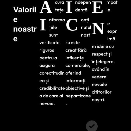
A
I
E
cura
ndepen
mpat
Valoril
tețe
dență
ie
e
I
C
nforma
onți
N
e
noastr
țiile
nutul
expr
sunt
nost
e
imă
verificate
ru este
m ideile cu
riguros
creat fără
respect și
pentru a
influențe
înțelegere,
asigura
comerciale,
având în
corectitudin
oferind
vedere
ea și
informații
nevoile
credibilitate
obiective și
cititorilor
a de care ai
nepartizane
noștri.
nevoie.
.