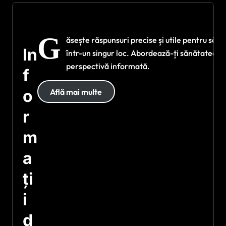
G
ăsește răspunsuri precise și utile pentru sănă
In
într-un singur loc. Abordează-ți sănătatea di
perspectivă informată.
f
o
Află mai multe
r
m
a
ți
i
d