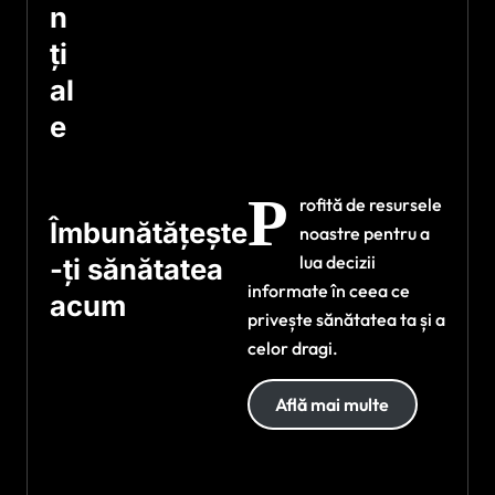
n
ți
al
e
P
rofită de resursele
Îmbunătățește
noastre pentru a
lua decizii
-ți sănătatea
informate în ceea ce
acum
privește sănătatea ta și a
celor dragi.
Află mai multe