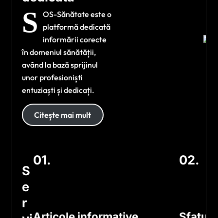
S
OS-Sănătate este o
platformă dedicată
informării corecte
în domeniul sănătății,
având la bază sprijinul
unor profesioniști
entuziaști și dedicați.
Citește mai mult
01.
02.
S
e
r
Articole informative
Sfaturi