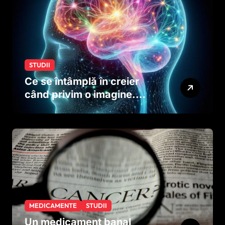
STUDII
Ce se întâmplă în creier
când privim o imagine.
Studiul care explică rolul
neuronilor
MEDICAMENTE
STUDII
Un medicament banal