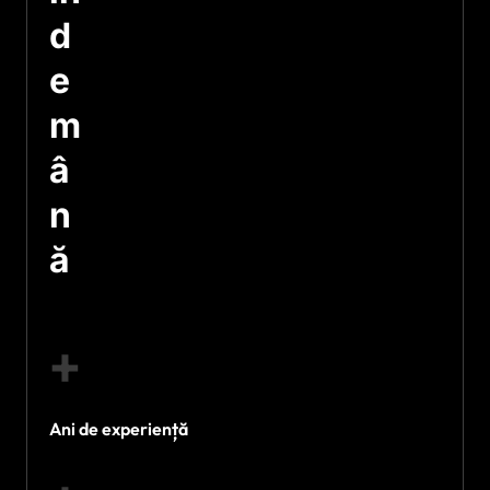
d
e
m
â
n
ă
+
Ani de experiență