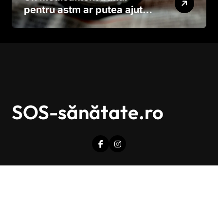
pentru astm ar putea ajuta
în lupta împotriva
cancerului agresiv
SOS-sănătate.ro
Drepturi de autor © Toate drepturile sunt rezervate.
|
Newsxo
de
Themeansar
.