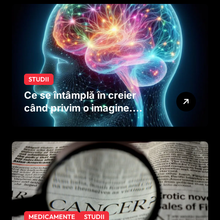
dinainte de naștere
STUDII
Ce se întâmplă în creier
când privim o imagine.
Studiul care explică rolul
neuronilor
MEDICAMENTE
STUDII