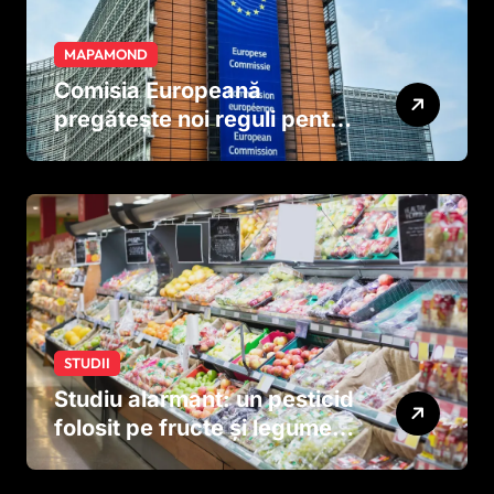
MAPAMOND
Comisia Europeană
pregătește noi reguli pentru
tutun și țigările electronice
STUDII
Studiu alarmant: un pesticid
folosit pe fructe și legume
ar putea afecta dezvoltarea
creierului copiilor încă