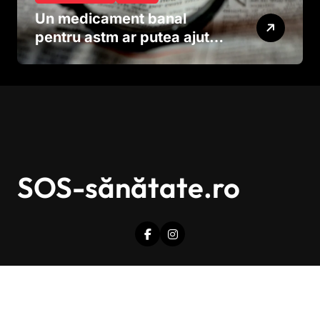
Un medicament banal
pentru astm ar putea ajuta
în lupta împotriva
cancerului agresiv
SOS-sănătate.ro
Drepturi de autor © Toate drepturile sunt rezervate.
|
Newsxo
de
Themeansar
.