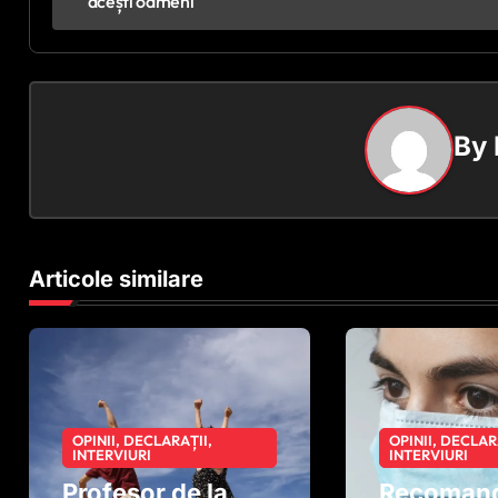
acești oameni
a
v
i
By
g
a
r
Articole similare
e
î
n
a
OPINII, DECLARAȚII,
OPINII, DECLAR
INTERVIURI
INTERVIURI
r
Profesor de la
Recoman