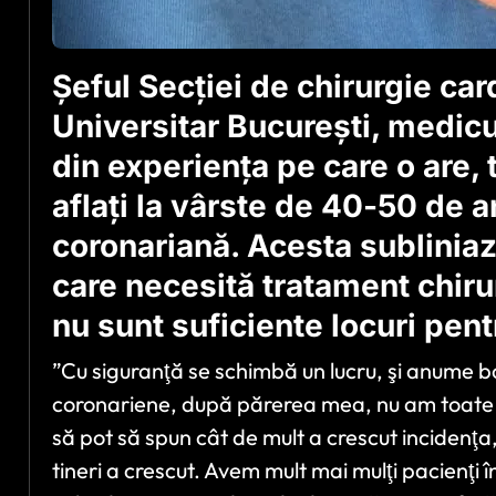
Şeful Secţiei de chirurgie car
Universitar Bucureşti, medicu
din experienţa pe care o are, t
aflaţi la vârste de 40-50 de a
coronariană. Acesta subliniaz
care necesită tratament chirurg
nu sunt suficiente locuri pent
”Cu siguranţă se schimbă un lucru, şi anume b
coronariene, după părerea mea, nu am toate d
să pot să spun cât de mult a crescut incidenţa
tineri a crescut. Avem mult mai mulţi pacienţi 