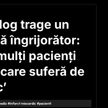
log trage un
 îngrijorător:
ulţi pacienţi
 care suferă de
c’
badiu
#
infarct miocardic
#
pacienti