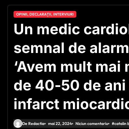
OPINII, DECLARAȚII, INTERVIURI
Un medic cardio
semnal de alarmă
‘Avem mult mai m
de 40-50 de ani
infarct miocardi
De Redactia
mai 22, 2024
Niciun comentariu
#
catalin 