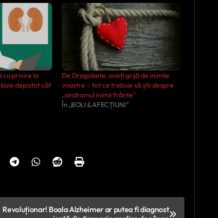
 cu privire la
De Dragobete, aveți grijă de inimile
rebuie depistat cât
voastre – tot ce trebuie să știi despre
„sindromul inimii frânte”
”
În „BOLI & AFECȚIUNI”
Revoluționar! Boala Alzheimer ar putea fi diagnost