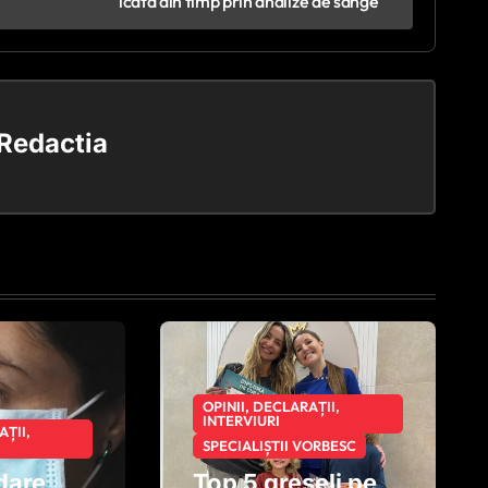
icată din timp prin analize de sânge
Redactia
OPINII, DECLARAȚII,
INTERVIURI
AȚII,
SPECIALIȘTII VORBESC
dare
Top 5 greșeli pe