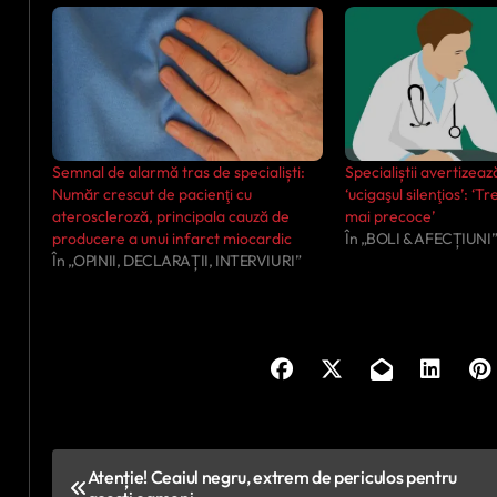
Semnal de alarmă tras de specialiști:
Specialiștii avertizează
Număr crescut de pacienţi cu
‘ucigaşul silenţios’: ‘T
ateroscleroză, principala cauză de
mai precoce’
producere a unui infarct miocardic
În „BOLI & AFECȚIUNI
În „OPINII, DECLARAȚII, INTERVIURI”
N
Atenție! Ceaiul negru, extrem de periculos pentru