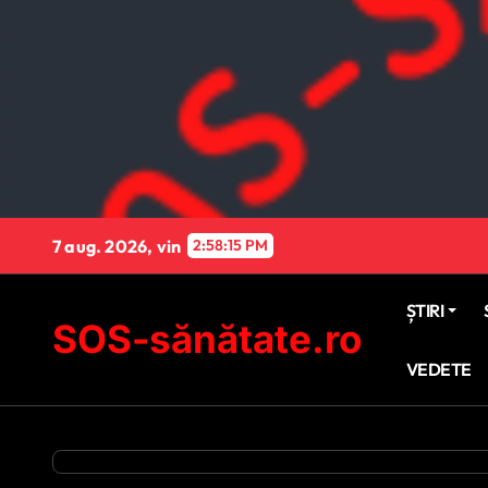
Sari
la
conținut
7 aug. 2026, vin
2:58:16 PM
ȘTIRI
SOS-sănătate.ro
VEDETE