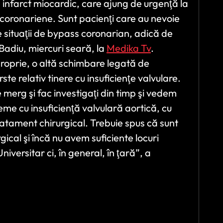
 infarct miocardic, care ajung de urgenţă la
i coronariene. Sunt pacienţi care au nevoie
e situaţii de bypass coronarian, adică de
 Badiu, miercuri seară, la
Medika Tv
.
roprie, o altă schimbare legată de
ste relativ tinere cu insuficienţe valvulare.
 merg şi fac investigaţi din timp şi vedem
eme cu insuficienţă valvulară aortică, cu
ratament chirurgical. Trebuie spus că sunt
ical şi încă nu avem suficiente locuri
niversitar ci, în general, în ţară”, a