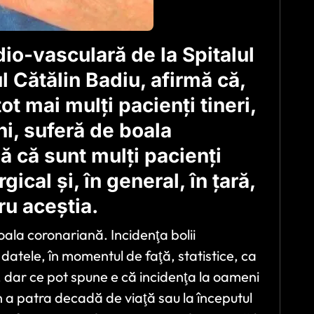
dio-vasculară de la Spitalul
l Cătălin Badiu, afirmă că,
ot mai mulţi pacienţi tineri,
ni, suferă de boala
ă că sunt mulţi pacienţi
ical şi, în general, în ţară,
ru aceştia.
oala coronariană. Incidenţa bolii
atele, în momentul de faţă, statistice, ca
, dar ce pot spune e că incidenţa la oameni
în a patra decadă de viaţă sau la începutul