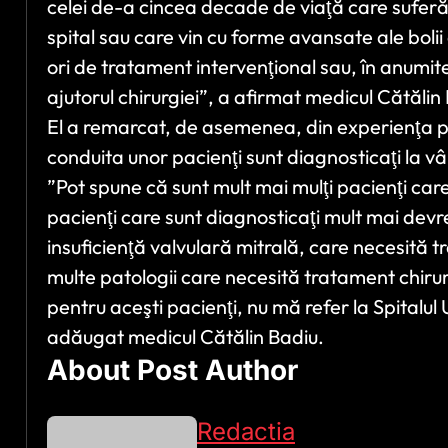
celei de-a cincea decade de viaţă care suferă
spital sau care vin cu forme avansate ale boli
ori de tratament intervenţional sau, în anumit
ajutorul chirurgiei”, a afirmat medicul Cătălin
El a remarcat, de asemenea, din experienţa p
conduita unor pacienţi sunt diagnosticaţi la vâr
”Pot spune că sunt mult mai mulţi pacienţi care
pacienţi care sunt diagnosticaţi mult mai devr
insuficienţă valvulară mitrală, care necesită t
multe patologii care necesită tratament chirurg
pentru aceşti pacienţi, nu mă refer la Spitalul U
adăugat medicul Cătălin Badiu.
About Post Author
Redactia