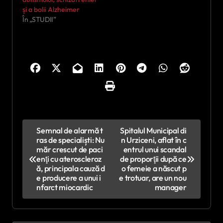
și a bolii Alzheimer
În „STUDII”
N
Semnal de alarmă t
Spitalul Municipal di
ras de specialiști: Nu
n Urziceni, aflat în c
a
măr crescut de paci
entrul unui scandal
v
enţi cu ateroscleroz
de proporţii după ce
ă, principala cauză d
o femeie a născut p
i
e producere a unui i
e trotuar, are un nou
nfarct miocardic
manager
g
a