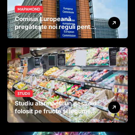
MAPAMOND
Comisia Europeană
pregătește noi reguli pentru
tutun și țigările electronice
STUDII
Studiu alarmant: un pesticid
folosit pe fructe și legume
ar putea afecta dezvoltarea
creierului copiilor încă
dinainte de naștere