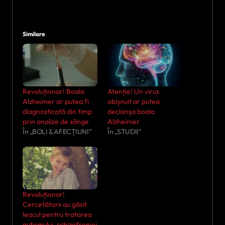
Similare
Revoluționar! Boala
Atenție! Un virus
Alzheimer ar putea fi
obișnuit ar putea
diagnosticată din timp
declanșa boala
prin analize de sânge
Alzheimer
În „BOLI & AFECȚIUNI”
În „STUDII”
Revoluționar!
Cercetătorii au găsit
leacul pentru tratarea
autismului, schizofreniei