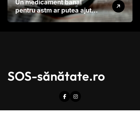
Un medicament banal
pentru astm ar putea ajuta
în lupta împotriva
cancerului agresiv
SOS-sănătate.ro
Drepturi de autor © Toate drepturile sunt rezervate.
|
Newsxo
de
Themeansar
.