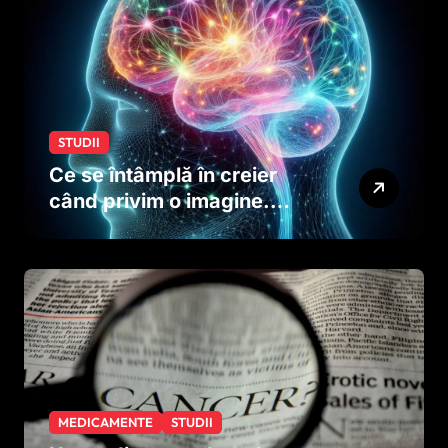
STUDII
Ce se întâmplă în creier
când privim o imagine.
Studiul care explică rolul
neuronilor
MEDICAMENTE
STUDII