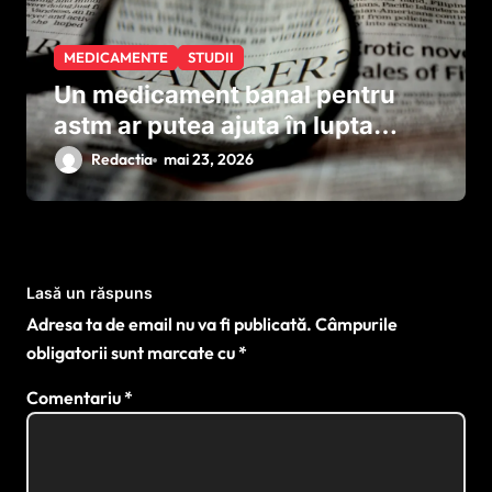
MEDICAMENTE
STUDII
Un medicament banal pentru
astm ar putea ajuta în lupta
împotriva cancerului agresiv
Redactia
mai 23, 2026
Lasă un răspuns
Adresa ta de email nu va fi publicată.
Câmpurile
obligatorii sunt marcate cu
*
Comentariu
*