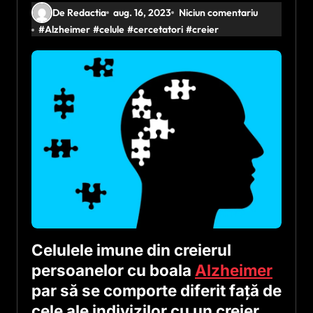
De Redactia
aug. 16, 2023
Niciun comentariu
#
Alzheimer
#
celule
#
cercetatori
#
creier
Celulele imune din creierul
persoanelor cu boala
Alzheimer
par să se comporte diferit faţă de
cele ale indivizilor cu un creier