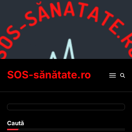
Sari
la
conținut
SOS-sănătate.ro
Caută